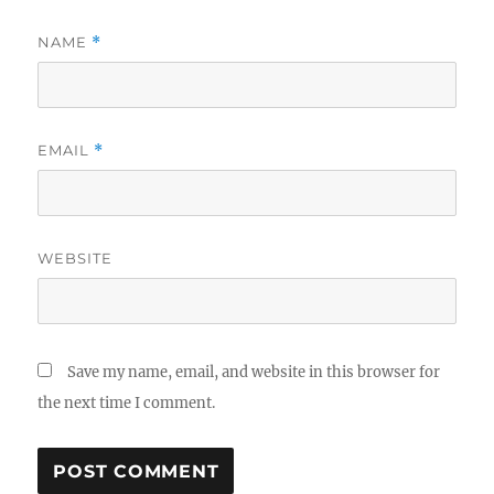
NAME
*
EMAIL
*
WEBSITE
Save my name, email, and website in this browser for
the next time I comment.