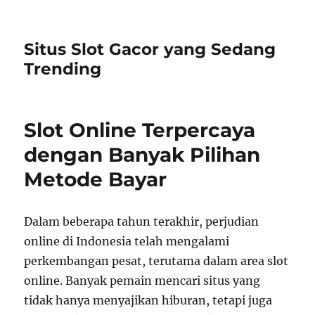
Situs Slot Gacor yang Sedang
Trending
Slot Online Terpercaya
dengan Banyak Pilihan
Metode Bayar
Dalam beberapa tahun terakhir, perjudian
online di Indonesia telah mengalami
perkembangan pesat, terutama dalam area slot
online. Banyak pemain mencari situs yang
tidak hanya menyajikan hiburan, tetapi juga