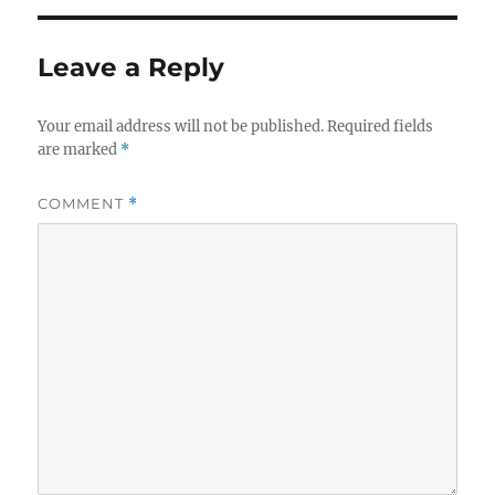
Leave a Reply
Your email address will not be published.
Required fields
are marked
*
COMMENT
*