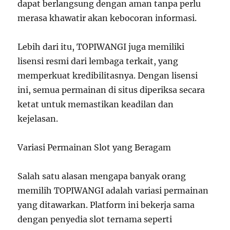
dapat berlangsung dengan aman tanpa perlu
merasa khawatir akan kebocoran informasi.
Lebih dari itu, TOPIWANGI juga memiliki
lisensi resmi dari lembaga terkait, yang
memperkuat kredibilitasnya. Dengan lisensi
ini, semua permainan di situs diperiksa secara
ketat untuk memastikan keadilan dan
kejelasan.
Variasi Permainan Slot yang Beragam
Salah satu alasan mengapa banyak orang
memilih TOPIWANGI adalah variasi permainan
yang ditawarkan. Platform ini bekerja sama
dengan penyedia slot ternama seperti