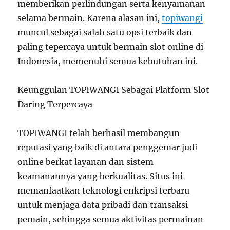
memberikan perlindungan serta kenyamanan
selama bermain. Karena alasan ini,
topiwangi
muncul sebagai salah satu opsi terbaik dan
paling tepercaya untuk bermain slot online di
Indonesia, memenuhi semua kebutuhan ini.
Keunggulan TOPIWANGI Sebagai Platform Slot
Daring Terpercaya
TOPIWANGI telah berhasil membangun
reputasi yang baik di antara penggemar judi
online berkat layanan dan sistem
keamanannya yang berkualitas. Situs ini
memanfaatkan teknologi enkripsi terbaru
untuk menjaga data pribadi dan transaksi
pemain, sehingga semua aktivitas permainan