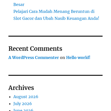
Besar
Pelajari Cara Mudah Menang Beruntun di
Slot Gacor dan Ubah Nasib Keuangan Anda!
Recent Comments
A WordPress Commenter
on
Hello world!
Archives
August 2026
July 2026
June 2026