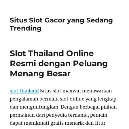
Situs Slot Gacor yang Sedang
Trending
Slot Thailand Online
Resmi dengan Peluang
Menang Besar
slot thailand
Situs slot maxwin menawarkan
pengalaman bermain slot online yang lengkap
dan menguntungkan. Dengan berbagai pilihan
permainan dari penyedia ternama, pemain
dapat menikmati grafis menarik dan fitur