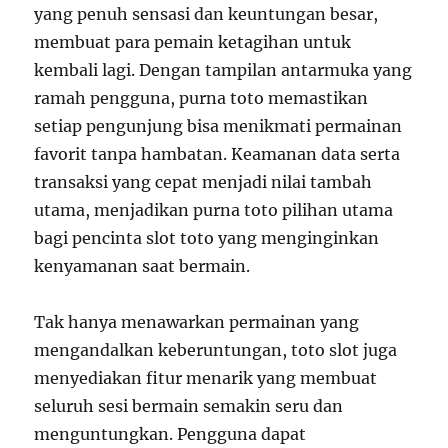
yang penuh sensasi dan keuntungan besar,
membuat para pemain ketagihan untuk
kembali lagi. Dengan tampilan antarmuka yang
ramah pengguna, purna toto memastikan
setiap pengunjung bisa menikmati permainan
favorit tanpa hambatan. Keamanan data serta
transaksi yang cepat menjadi nilai tambah
utama, menjadikan purna toto pilihan utama
bagi pencinta slot toto yang menginginkan
kenyamanan saat bermain.
Tak hanya menawarkan permainan yang
mengandalkan keberuntungan, toto slot juga
menyediakan fitur menarik yang membuat
seluruh sesi bermain semakin seru dan
menguntungkan. Pengguna dapat