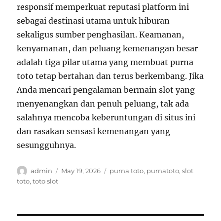
responsif memperkuat reputasi platform ini
sebagai destinasi utama untuk hiburan
sekaligus sumber penghasilan. Keamanan,
kenyamanan, dan peluang kemenangan besar
adalah tiga pilar utama yang membuat purna
toto tetap bertahan dan terus berkembang. Jika
Anda mencari pengalaman bermain slot yang
menyenangkan dan penuh peluang, tak ada
salahnya mencoba keberuntungan di situs ini
dan rasakan sensasi kemenangan yang
sesungguhnya.
Author
Posted
Tags
admin
May 19, 2026
purna toto
,
purnatoto
,
slot
on
toto
,
toto slot