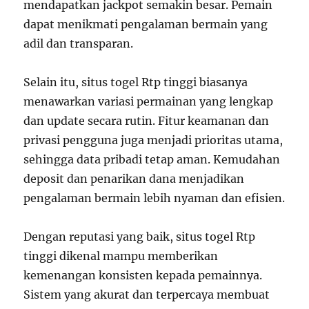
mendapatkan jackpot semakin besar. Pemain
dapat menikmati pengalaman bermain yang
adil dan transparan.
Selain itu, situs togel Rtp tinggi biasanya
menawarkan variasi permainan yang lengkap
dan update secara rutin. Fitur keamanan dan
privasi pengguna juga menjadi prioritas utama,
sehingga data pribadi tetap aman. Kemudahan
deposit dan penarikan dana menjadikan
pengalaman bermain lebih nyaman dan efisien.
Dengan reputasi yang baik, situs togel Rtp
tinggi dikenal mampu memberikan
kemenangan konsisten kepada pemainnya.
Sistem yang akurat dan terpercaya membuat