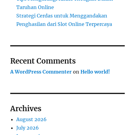
Taruhan Online
Strategi Cerdas untuk Menggandakan
Penghasilan dari Slot Online Terpercaya
Recent Comments
A WordPress Commenter
on
Hello world!
Archives
August 2026
July 2026