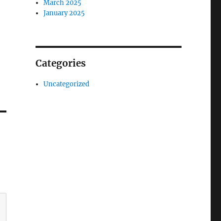
March 2025
January 2025
Categories
Uncategorized