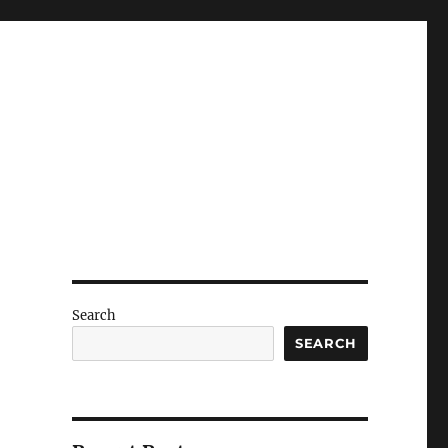
Search
SEARCH