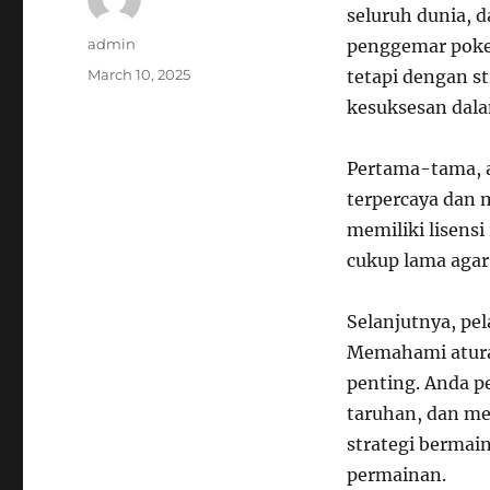
seluruh dunia, 
Author
admin
penggemar poker
Posted
March 10, 2025
tetapi dengan s
on
kesuksesan dala
Pertama-tama, a
terpercaya dan m
memiliki lisens
cukup lama aga
Selanjutnya, pel
Memahami aturan
penting. Anda p
taruhan, dan m
strategi bermai
permainan.