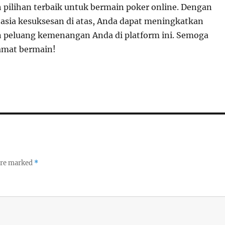
h pilihan terbaik untuk bermain poker online. Dengan
sia kesuksesan di atas, Anda dapat meningkatkan
peluang kemenangan Anda di platform ini. Semoga
lamat bermain!
 are marked
*