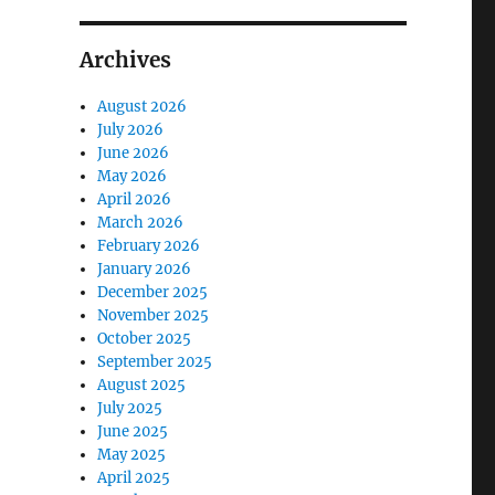
Archives
August 2026
July 2026
June 2026
May 2026
April 2026
March 2026
February 2026
January 2026
December 2025
November 2025
October 2025
September 2025
August 2025
July 2025
June 2025
May 2025
April 2025