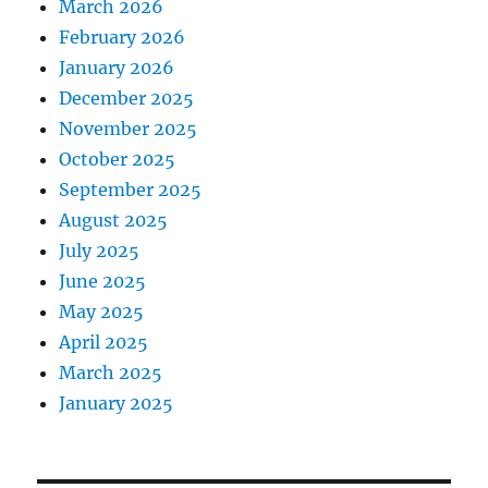
March 2026
February 2026
January 2026
December 2025
November 2025
October 2025
September 2025
August 2025
July 2025
June 2025
May 2025
April 2025
March 2025
January 2025