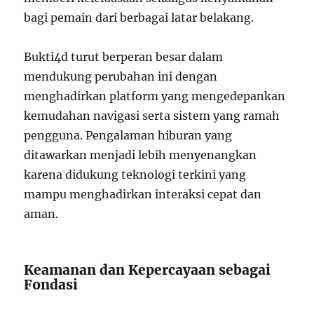
bagi pemain dari berbagai latar belakang.
Bukti4d turut berperan besar dalam
mendukung perubahan ini dengan
menghadirkan platform yang mengedepankan
kemudahan navigasi serta sistem yang ramah
pengguna. Pengalaman hiburan yang
ditawarkan menjadi lebih menyenangkan
karena didukung teknologi terkini yang
mampu menghadirkan interaksi cepat dan
aman.
Keamanan dan Kepercayaan sebagai
Fondasi