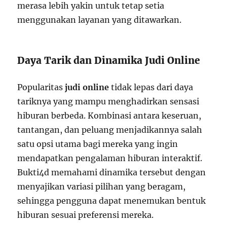
merasa lebih yakin untuk tetap setia
menggunakan layanan yang ditawarkan.
Daya Tarik dan Dinamika Judi Online
Popularitas
judi online
tidak lepas dari daya
tariknya yang mampu menghadirkan sensasi
hiburan berbeda. Kombinasi antara keseruan,
tantangan, dan peluang menjadikannya salah
satu opsi utama bagi mereka yang ingin
mendapatkan pengalaman hiburan interaktif.
Bukti4d memahami dinamika tersebut dengan
menyajikan variasi pilihan yang beragam,
sehingga pengguna dapat menemukan bentuk
hiburan sesuai preferensi mereka.