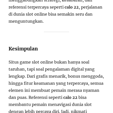
menggabungkan strategi, kesabaran, dan
referensi terpercaya seperti
calo 22
, perjalanan
di dunia slot online bisa semakin seru dan
menguntungkan.
Kesimpulan
Situs game slot online bukan hanya soal
taruhan, tapi soal pengalaman digital yang
lengkap. Dari grafis menarik, bonus menggoda,
hingga fitur keamanan yang terpercaya, semua
elemen ini membuat pemain merasa nyaman
dan puas. Referensi seperti
calo 22
bisa
membantu pemain menavigasi dunia slot
dengan lebih percaya diri. Jadi, nikmati