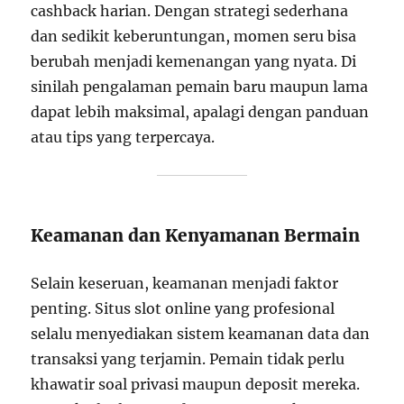
cashback harian. Dengan strategi sederhana
dan sedikit keberuntungan, momen seru bisa
berubah menjadi kemenangan yang nyata. Di
sinilah pengalaman pemain baru maupun lama
dapat lebih maksimal, apalagi dengan panduan
atau tips yang terpercaya.
Keamanan dan Kenyamanan Bermain
Selain keseruan, keamanan menjadi faktor
penting. Situs slot online yang profesional
selalu menyediakan sistem keamanan data dan
transaksi yang terjamin. Pemain tidak perlu
khawatir soal privasi maupun deposit mereka.