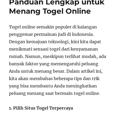
Panduan Lengkap untuk
Hongkong
dengan
Menang Togel Online
Analisis
yang
Tepat
Togel online semakin populer di kalangan
penggemar permainan judi di Indonesia.
Dengan kemajuan teknologi, kini kita dapat
menikmati sensasi togel dari kenyamanan
rumah. Namun, meskipun terlihat mudah, ada
banyak faktor yang memengaruhi peluang
Anda untuk menang besar. Dalam artikel ini,
kita akan membahas beberapa tips dan trik
yang bisa membantu Anda meningkatkan
peluang menang saat bermain togel online.
1. Pilih Situs Togel Terpercaya