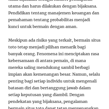
utama dan harus dilakukan dengan bijaksana.
Pendidikan tentang manajemen keuangan dan
pemahaman tentang probabilitas menjadi
kunci untuk bermain dengan aman.
Meskipun ada risiko yang terkait, bermain situs
toto tetap menjadi pilihan menarik bagi
banyak orang. Fenomena ini menciptakan rasa
kebersamaan di antara pemain, di mana
mereka saling mendukung sambil berbagi
impian akan kemenangan besar. Namun, selalu
penting bagi setiap individu untuk mengenali
batasan diri dan bertanggung jawab dalam
setiap keputusan yang diambil. Dengan
pendekatan yang bijaksana, pengalaman
bermain situs toto dapat tetap menyenangkan