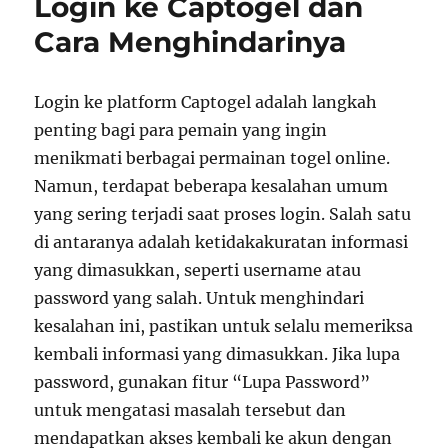
Login ke Captogel dan
Mudah
Cara Menghindarinya
Masuk
ke
Situs
Togel
Login ke platform Captogel adalah langkah
Terpercaya
penting bagi para pemain yang ingin
menikmati berbagai permainan togel online.
Namun, terdapat beberapa kesalahan umum
yang sering terjadi saat proses login. Salah satu
di antaranya adalah ketidakakuratan informasi
yang dimasukkan, seperti username atau
password yang salah. Untuk menghindari
kesalahan ini, pastikan untuk selalu memeriksa
kembali informasi yang dimasukkan. Jika lupa
password, gunakan fitur “Lupa Password”
untuk mengatasi masalah tersebut dan
mendapatkan akses kembali ke akun dengan