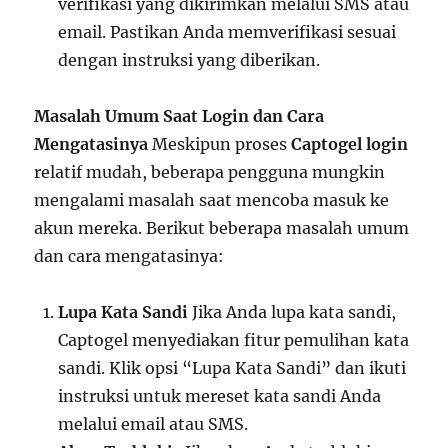
verifikasi yang dikirimkan melalui SMS atau
email. Pastikan Anda memverifikasi sesuai
dengan instruksi yang diberikan.
Masalah Umum Saat Login dan Cara
Mengatasinya
Meskipun proses
Captogel login
relatif mudah, beberapa pengguna mungkin
mengalami masalah saat mencoba masuk ke
akun mereka. Berikut beberapa masalah umum
dan cara mengatasinya:
Lupa Kata Sandi
Jika Anda lupa kata sandi,
Captogel menyediakan fitur pemulihan kata
sandi. Klik opsi “Lupa Kata Sandi” dan ikuti
instruksi untuk mereset kata sandi Anda
melalui email atau SMS.