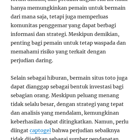
hanya memungkinkan pemain untuk bermain
dari mana saja, tetapi juga memperluas
komunitas penggemar yang dapat berbagi
informasi dan strategi. Meskipun demikian,
penting bagi pemain untuk tetap waspada dan
memahami risiko yang terkait dengan
perjudian daring.
Selain sebagai hiburan, bermain situs toto juga
dapat dianggap sebagai bentuk investasi bagi
sebagian orang. Meskipun peluang menang
tidak selalu besar, dengan strategi yang tepat
dan analisis yang mendalam, kemungkinan
keberhasilan dapat ditingkatkan. Namun, perlu
diingat
captogel
bahwa perjudian sebaiknya
tidak dijadikan sebagai sumber pendapatan