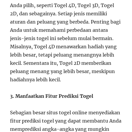
Anda pilih, seperti Togel 4D, Togel 3D, Togel
2D, dan sebagainya. Setiap jenis memiliki
aturan dan peluang yang berbeda. Penting bagi
Anda untuk memahami perbedaan antara
jenis-jenis togel ini sebelum mulai bermain.
Misalnya, Togel 4D menawarkan hadiah yang
lebih besar, tetapi peluang menangnya lebih
kecil. Sementara itu, Togel 2D memberikan
peluang menang yang lebih besar, meskipun
hadiahnya lebih kecil.
3. Manfaatkan Fitur Prediksi Togel
Sebagian besar situs togel online menyediakan
fitur prediksi togel yang dapat membantu Anda
memprediksi angka-angka yang mungkin