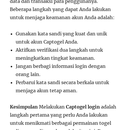
data dan transaksi para penggunanya.
Beberapa langkah yang dapat Anda lakukan
untuk menjaga keamanan akun Anda adalah:
Gunakan kata sandi yang kuat dan unik
untuk akun Captogel Anda.
Aktifkan verifikasi dua langkah untuk
meningkatkan tingkat keamanan.
Jangan berbagi informasi login dengan
orang lain.
Perbarui kata sandi secara berkala untuk
menjaga akun tetap aman.
Kesimpulan
Melakukan
Captogel login
adalah
langkah pertama yang perlu Anda lakukan
untuk menikmati berbagai permainan togel