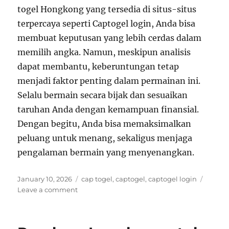
togel Hongkong yang tersedia di situs-situs
terpercaya seperti Captogel login, Anda bisa
membuat keputusan yang lebih cerdas dalam
memilih angka. Namun, meskipun analisis
dapat membantu, keberuntungan tetap
menjadi faktor penting dalam permainan ini.
Selalu bermain secara bijak dan sesuaikan
taruhan Anda dengan kemampuan finansial.
Dengan begitu, Anda bisa memaksimalkan
peluang untuk menang, sekaligus menjaga
pengalaman bermain yang menyenangkan.
Posted
Tags
January 10, 2026
cap togel
,
captogel
,
captogel login
on
on
Leave a comment
Peluang
Menang
Togel