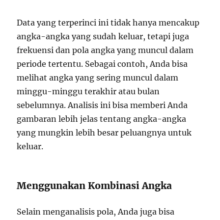
Data yang terperinci ini tidak hanya mencakup
angka-angka yang sudah keluar, tetapi juga
frekuensi dan pola angka yang muncul dalam
periode tertentu. Sebagai contoh, Anda bisa
melihat angka yang sering muncul dalam
minggu-minggu terakhir atau bulan
sebelumnya. Analisis ini bisa memberi Anda
gambaran lebih jelas tentang angka-angka
yang mungkin lebih besar peluangnya untuk
keluar.
Menggunakan Kombinasi Angka
Selain menganalisis pola, Anda juga bisa