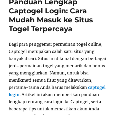
Panduan Lengkap
Menang
Togel
Captogel Login: Cara
Online
Mudah Masuk ke Situs
Togel Terpercaya
Bagi para penggemar permainan togel online,
Captogel merupakan salah satu situs yang
banyak dicari. Situs ini dikenal dengan berbagai
jenis permainan togel yang menarik dan bonus
yang menggiurkan. Namun, untuk bisa
menikmati semua fitur yang ditawarkan,
pertama-tama Anda harus melakukan
captogel
login
. Artikel ini akan memberikan panduan
lengkap tentang cara login ke Captogel, serta
beberapa tips untuk memastikan akun Anda