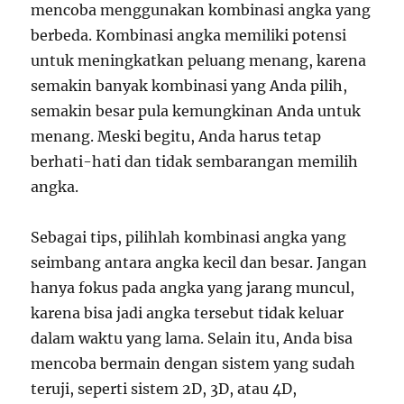
mencoba menggunakan kombinasi angka yang
berbeda. Kombinasi angka memiliki potensi
untuk meningkatkan peluang menang, karena
semakin banyak kombinasi yang Anda pilih,
semakin besar pula kemungkinan Anda untuk
menang. Meski begitu, Anda harus tetap
berhati-hati dan tidak sembarangan memilih
angka.
Sebagai tips, pilihlah kombinasi angka yang
seimbang antara angka kecil dan besar. Jangan
hanya fokus pada angka yang jarang muncul,
karena bisa jadi angka tersebut tidak keluar
dalam waktu yang lama. Selain itu, Anda bisa
mencoba bermain dengan sistem yang sudah
teruji, seperti sistem 2D, 3D, atau 4D,