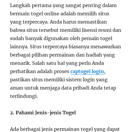
Langkah pertama yang sangat penting dalam
bermain togel online adalah memilih situs
yang terpercaya. Anda harus memastikan
bahwa situs tersebut memiliki lisensi resmi dan
sudah banyak digunakan oleh pemain togel
lainnya. Situs terpercaya biasanya menawarkan
berbagai pilihan permainan dan hadiah yang
menarik. Salah satu hal yang perlu Anda
perhatikan adalah proses
captogel login
,
pastikan situs memiliki sistem login yang
aman untuk menjaga data pribadi Anda tetap
terlindungi.
2. Pahami Jenis-jenis Togel
Ada berbagai jenis permainan togel yang dapat