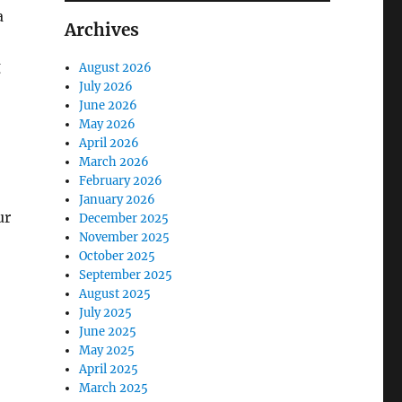
a
Archives
g
August 2026
July 2026
June 2026
May 2026
April 2026
March 2026
February 2026
January 2026
ur
December 2025
November 2025
October 2025
September 2025
August 2025
July 2025
June 2025
May 2025
April 2025
March 2025