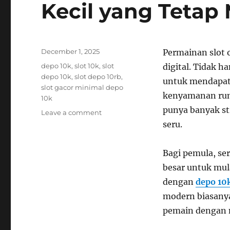
Kecil yang Teta
Posted
December 1, 2025
Permainan slot 
on
Tags
depo 10k
,
slot 10k
,
slot
digital. Tidak 
depo 10k
,
slot depo 10rb
,
untuk mendapat
slot gacor minimal depo
kenyamanan ruma
10k
punya banyak st
on
Leave a comment
Sensasi
seru.
Main
Slot
Bagi pemula, se
Online
dengan
besar untuk mul
Modal
dengan
depo 10
Kecil
modern biasanya
yang
Tetap
pemain dengan m
Menyenangkan