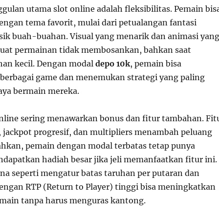
gulan utama slot online adalah fleksibilitas. Pemain bis
ngan tema favorit, mulai dari petualangan fantasi
sik buah-buahan. Visual yang menarik dan animasi yan
buat permainan tidak membosankan, bahkan saat
han kecil. Dengan modal
depo 10k
, pemain bisa
berbagai game dan menemukan strategi yang paling
aya bermain mereka.
 online sering menawarkan bonus dan fitur tambahan. Fit
n, jackpot progresif, dan multipliers menambah peluang
hkan, pemain dengan modal terbatas tetap punya
apatkan hadiah besar jika jeli memanfaatkan fitur ini.
ana seperti mengatur batas taruhan per putaran dan
ngan RTP (Return to Player) tinggi bisa meningkatkan
main tanpa harus menguras kantong.