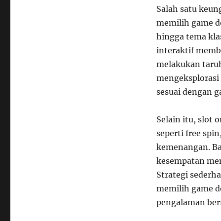
Salah satu keung
memilih game de
hingga tema kla
interaktif mem
melakukan taru
mengeksplorasi 
sesuai dengan g
Selain itu, slot
seperti free spi
kemenangan. Ba
kesempatan mend
Strategi sederh
memilih game de
pengalaman ber