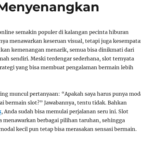
p Menyenangkan
online semakin populer di kalangan pecinta hiburan
hanya menawarkan keseruan visual, tetapi juga kesempat
kan kemenangan menarik, semua bisa dinikmati dari
h sendiri. Meski terdengar sederhana, slot ternyata
rategi yang bisa membuat pengalaman bermain lebih
ring muncul pertanyaan: “Apakah saya harus punya mod
ai bermain slot?” Jawabannya, tentu tidak. Bahkan
k
, Anda sudah bisa memulai perjalanan seru ini. Slot
 menawarkan berbagai pilihan taruhan, sehingga
odal kecil pun tetap bisa merasakan sensasi bermain.