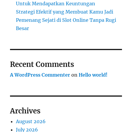
Untuk Mendapatkan Keuntungan
Strategi Efektif yang Membuat Kamu Jadi
Pemenang Sejati di Slot Online Tanpa Rugi
Besar
Recent Comments
A WordPress Commenter
on
Hello world!
Archives
August 2026
July 2026