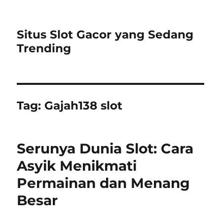
Situs Slot Gacor yang Sedang
Trending
Tag:
Gajah138 slot
Serunya Dunia Slot: Cara
Asyik Menikmati
Permainan dan Menang
Besar