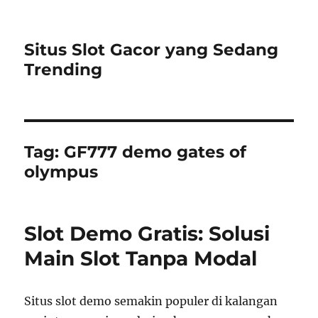
Situs Slot Gacor yang Sedang
Trending
Tag:
GF777 demo gates of
olympus
Slot Demo Gratis: Solusi
Main Slot Tanpa Modal
Situs slot demo semakin populer di kalangan