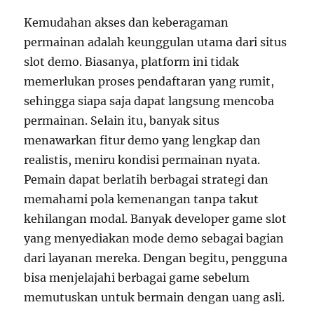
Kemudahan akses dan keberagaman
permainan adalah keunggulan utama dari situs
slot demo. Biasanya, platform ini tidak
memerlukan proses pendaftaran yang rumit,
sehingga siapa saja dapat langsung mencoba
permainan. Selain itu, banyak situs
menawarkan fitur demo yang lengkap dan
realistis, meniru kondisi permainan nyata.
Pemain dapat berlatih berbagai strategi dan
memahami pola kemenangan tanpa takut
kehilangan modal. Banyak developer game slot
yang menyediakan mode demo sebagai bagian
dari layanan mereka. Dengan begitu, pengguna
bisa menjelajahi berbagai game sebelum
memutuskan untuk bermain dengan uang asli.