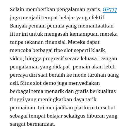
Selain memberikan pengalaman gratis,
GF777
juga menjadi tempat belajar yang efektif.
Banyak pemain pemula yang memanfaatkan
fitur ini untuk mengasah kemampuan mereka
tanpa tekanan finansial. Mereka dapat
mencoba berbagai tipe slot seperti klasik,
video, hingga progresif secara leluasa. Dengan
pengalaman yang didapat, pemain akan lebih
percaya diri saat beralih ke mode taruhan uang
asli. Situs slot demo juga menyediakan
berbagai tema menarik dan grafis berkualitas
tinggi yang meningkatkan daya tarik
permainan. Ini menjadikan platform tersebut
sebagai tempat belajar sekaligus hiburan yang
sangat bermanfaat.