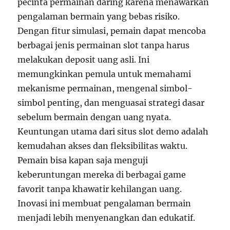
pecinta permainan daring karena menawarkan
pengalaman bermain yang bebas risiko.
Dengan fitur simulasi, pemain dapat mencoba
berbagai jenis permainan slot tanpa harus
melakukan deposit uang asli. Ini
memungkinkan pemula untuk memahami
mekanisme permainan, mengenal simbol-
simbol penting, dan menguasai strategi dasar
sebelum bermain dengan uang nyata.
Keuntungan utama dari situs slot demo adalah
kemudahan akses dan fleksibilitas waktu.
Pemain bisa kapan saja menguji
keberuntungan mereka di berbagai game
favorit tanpa khawatir kehilangan uang.
Inovasi ini membuat pengalaman bermain
menjadi lebih menyenangkan dan edukatif.