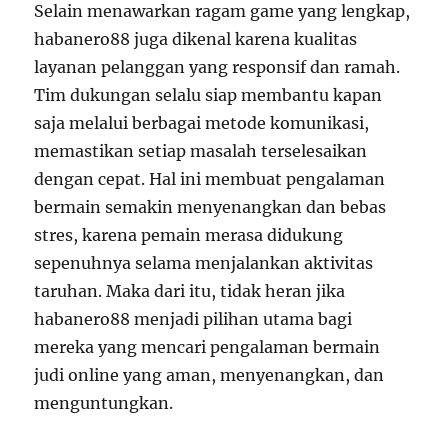
Selain menawarkan ragam game yang lengkap,
habanero88 juga dikenal karena kualitas
layanan pelanggan yang responsif dan ramah.
Tim dukungan selalu siap membantu kapan
saja melalui berbagai metode komunikasi,
memastikan setiap masalah terselesaikan
dengan cepat. Hal ini membuat pengalaman
bermain semakin menyenangkan dan bebas
stres, karena pemain merasa didukung
sepenuhnya selama menjalankan aktivitas
taruhan. Maka dari itu, tidak heran jika
habanero88 menjadi pilihan utama bagi
mereka yang mencari pengalaman bermain
judi online yang aman, menyenangkan, dan
menguntungkan.