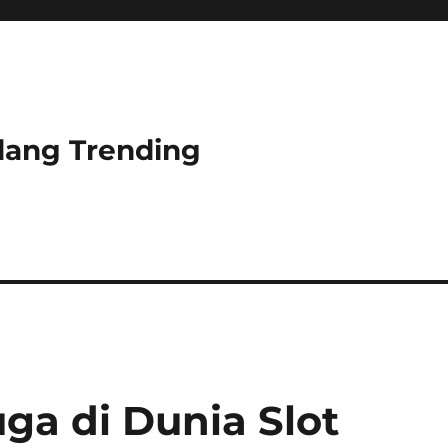
edang Trending
ga di Dunia Slot