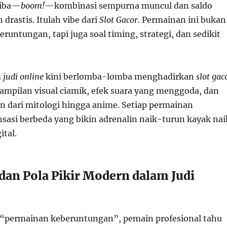
tiba—
boom!
—kombinasi sempurna muncul dan saldo
rastis. Itulah vibe dari
Slot Gacor
. Permainan ini bukan
eruntungan, tapi juga soal timing, strategi, dan sedikit
m
judi online
kini berlomba-lomba menghadirkan
slot gac
ampilan visual ciamik, efek suara yang menggoda, dan
 dari mitologi hingga anime. Setiap permainan
asi berbeda yang bikin adrenalin naik-turun kayak nai
ital.
 dan Pola Pikir Modern dalam Judi
“permainan keberuntungan”, pemain profesional tahu