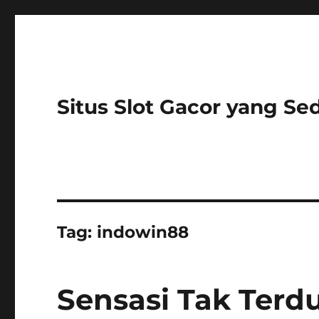
Situs Slot Gacor yang S
Tag:
indowin88
Sensasi Tak Terdu