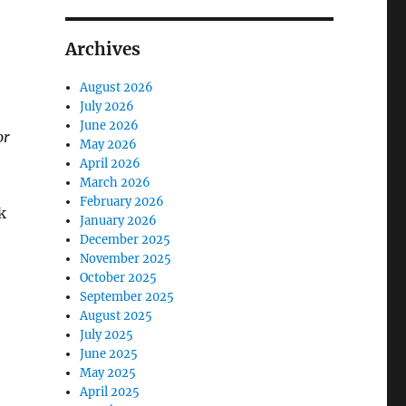
Archives
August 2026
July 2026
June 2026
or
May 2026
April 2026
March 2026
February 2026
k
January 2026
December 2025
November 2025
October 2025
September 2025
August 2025
July 2025
June 2025
May 2025
April 2025