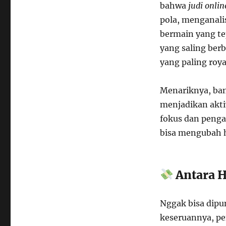
bahwa
judi onlin
pola, menganali
bermain yang te
yang saling ber
yang paling roya
Menariknya, ban
menjadikan aktiv
fokus dan penga
bisa mengubah ha
Antara H
Nggak bisa dipu
keseruannya, pe