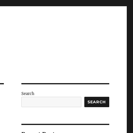
Search
SEARCH