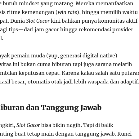
e
butuh mindset yang matang. Mereka memanfaatkan
sis ritme kemenangan (
win rate
), hingga memilih waktu
pat. Dunia
Slot Gacor
kini bahkan punya komunitas aktif
bagi tips—dari jam gacor hingga rekomendasi provider
l.
yak pemain muda (yup, generasi digital native)
itas ini bukan cuma hiburan tapi juga sarana melatih
mbilan keputusan cepat. Karena kalau salah satu putara
sil besar, otomatis otak jadi lebih waspada dan adaptif.
iburan dan Tanggung Jawab
ngkiri,
Slot Gacor
bisa bikin nagih. Tapi di balik
nting buat tetap main dengan tanggung jawab. Kunci