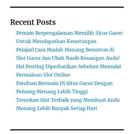
Recent Posts
Pemain Berpengalaman Memilih Situs Gacor
Untuk Mendapatkan Keuntungan
Pelajari Cara Mudah Menang Beruntun di
Slot Gacor dan Ubah Nasib Keuangan Anda!
Hal Penting Diperhatikan Sebelum Memulai
Permainan Slot Online
Panduan Bermain Di Situs Gacor Dengan
Peluang Menang Lebih Tinggi
Temukan Slot Terbaik yang Membuat Anda
Menang Lebih Banyak Setiap Hari