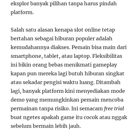
eksplor banyak pilihan tanpa harus pindah
platform.
Salah satu alasan kenapa slot online tetap
bertahan sebagai hiburan populer adalah
kemudahannya diakses. Pemain bisa main dari
smartphone, tablet, atau laptop. Fleksibilitas
ini bikin orang bebas menikmati gameplay
kapan pun mereka lagi butuh hiburan singkat
atau sekadar pengisi waktu luang. Ditambah
lagi, banyak platform kini menyediakan mode
demo yang memungkinkan pemain mencoba
permainan tanpa risiko. Ini semacam
free trial
buat ngetes apakah game itu cocok atau nggak
sebelum bermain lebih jauh.