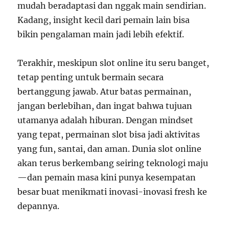
mudah beradaptasi dan nggak main sendirian.
Kadang, insight kecil dari pemain lain bisa
bikin pengalaman main jadi lebih efektif.
Terakhir, meskipun slot online itu seru banget,
tetap penting untuk bermain secara
bertanggung jawab. Atur batas permainan,
jangan berlebihan, dan ingat bahwa tujuan
utamanya adalah hiburan. Dengan mindset
yang tepat, permainan slot bisa jadi aktivitas
yang fun, santai, dan aman. Dunia slot online
akan terus berkembang seiring teknologi maju
—dan pemain masa kini punya kesempatan
besar buat menikmati inovasi-inovasi fresh ke
depannya.