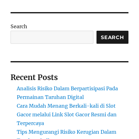
Togel
Paling
Direkomendasikan
untuk
Search
Profit
Stabil
SEARCH
Recent Posts
Analisis Risiko Dalam Berpartisipasi Pada
Permainan Taruhan Digital
Cara Mudah Menang Berkali-kali di Slot
Gacor melalui Link Slot Gacor Resmi dan
Terpercaya
Tips Mengurangi Risiko Kerugian Dalam