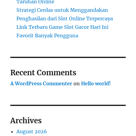
Taruhan Online
Strategi Cerdas untuk Menggandakan
Penghasilan dari Slot Online Terpercaya
Link Terbaru Game Slot Gacor Hari Ini
Favorit Banyak Pengguna
Recent Comments
A WordPress Commenter
on
Hello world!
Archives
August 2026