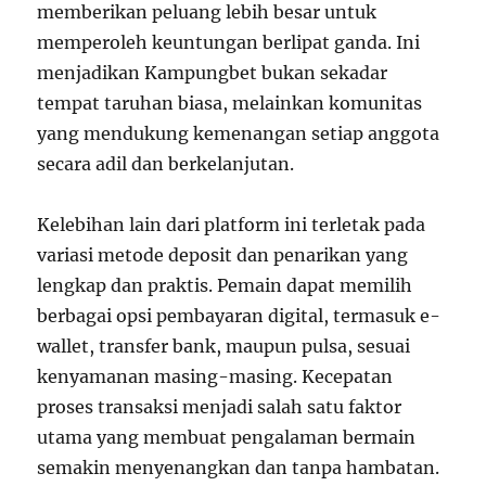
memberikan peluang lebih besar untuk
memperoleh keuntungan berlipat ganda. Ini
menjadikan Kampungbet bukan sekadar
tempat taruhan biasa, melainkan komunitas
yang mendukung kemenangan setiap anggota
secara adil dan berkelanjutan.
Kelebihan lain dari platform ini terletak pada
variasi metode deposit dan penarikan yang
lengkap dan praktis. Pemain dapat memilih
berbagai opsi pembayaran digital, termasuk e-
wallet, transfer bank, maupun pulsa, sesuai
kenyamanan masing-masing. Kecepatan
proses transaksi menjadi salah satu faktor
utama yang membuat pengalaman bermain
semakin menyenangkan dan tanpa hambatan.