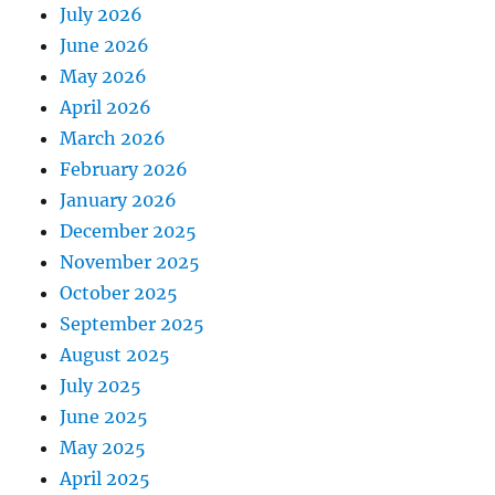
July 2026
June 2026
May 2026
April 2026
March 2026
February 2026
January 2026
December 2025
November 2025
October 2025
September 2025
August 2025
July 2025
June 2025
May 2025
April 2025