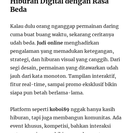
Hiburan Digital dengan Rasa
Beda
Kalau dulu orang nganggap permainan daring
cuma buat buang waktu, sekarang ceritanya
udah beda.
Judi online
menghadirkan
pengalaman yang memadukan ketegangan,
strategi, dan hiburan visual yang canggih. Dari
segi desain, permainan yang ditawarkan udah
jauh dari kata monoton. Tampilan interaktif,
fitur real-time, sampai promo eksklusif bikin
siapa pun betah berlama-lama.
Platform seperti
koboi89
nggak hanya kasih
hiburan, tapi juga membangun komunitas. Ada
event khusus, kompetisi, bahkan interaksi