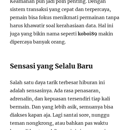
Keamanan pun jadi poin penting. Dengan
sistem transaksi yang cepat dan terpercaya,
pemain bisa fokus menikmati permainan tanpa
harus khawatir soal kerahasiaan data. Hal ini
juga yang bikin nama seperti
koboi89
makin
dipercaya banyak orang.
Sensasi yang Selalu Baru
Salah satu daya tarik terbesar hiburan ini
adalah sensasinya. Ada rasa penasaran,
adrenalin, dan kepuasan tersendiri tiap kali
bermain. Dan yang lebih asik, semuanya bisa
diakses kapan aja. Lagi santai sore, nunggu
teman nongkrong, atau bahkan pas waktu