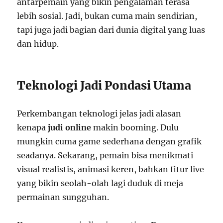
antarpemain yang bikin pengalaman terasa
lebih sosial. Jadi, bukan cuma main sendirian,
tapi juga jadi bagian dari dunia digital yang luas
dan hidup.
Teknologi Jadi Pondasi Utama
Perkembangan teknologi jelas jadi alasan
kenapa
judi online
makin booming. Dulu
mungkin cuma game sederhana dengan grafik
seadanya. Sekarang, pemain bisa menikmati
visual realistis, animasi keren, bahkan fitur live
yang bikin seolah-olah lagi duduk di meja
permainan sungguhan.