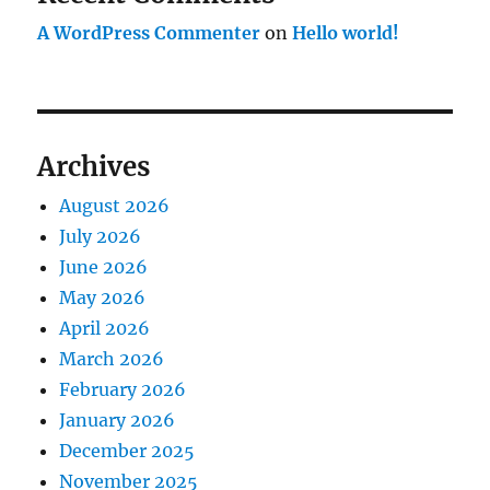
A WordPress Commenter
on
Hello world!
Archives
August 2026
July 2026
June 2026
May 2026
April 2026
March 2026
February 2026
January 2026
December 2025
November 2025