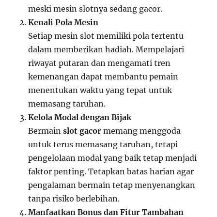
meski mesin slotnya sedang gacor.
Kenali Pola Mesin
Setiap mesin slot memiliki pola tertentu
dalam memberikan hadiah. Mempelajari
riwayat putaran dan mengamati tren
kemenangan dapat membantu pemain
menentukan waktu yang tepat untuk
memasang taruhan.
Kelola Modal dengan Bijak
Bermain
slot gacor
memang menggoda
untuk terus memasang taruhan, tetapi
pengelolaan modal yang baik tetap menjadi
faktor penting. Tetapkan batas harian agar
pengalaman bermain tetap menyenangkan
tanpa risiko berlebihan.
Manfaatkan Bonus dan Fitur Tambahan