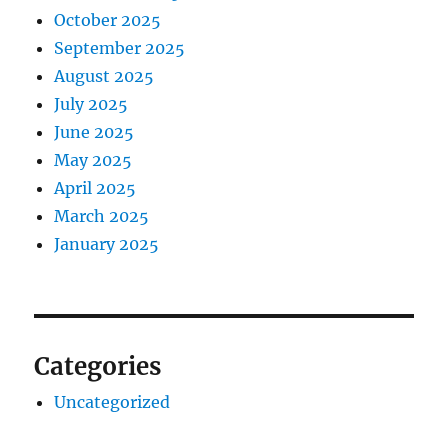
October 2025
September 2025
August 2025
July 2025
June 2025
May 2025
April 2025
March 2025
January 2025
Categories
Uncategorized