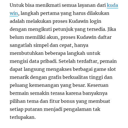
Untuk bisa menikmati semua layanan dari
kuda
win
, langkah pertama yang harus dilakukan
adalah melakukan proses Kudawin login
dengan mengikuti petunjuk yang tersedia. Jika
belum memiliki akun, proses Kudawin daftar
sangatlah simpel dan cepat, hanya
membutuhkan beberapa langkah untuk
mengisi data pribadi. Setelah terdaftar, pemain
dapat langsung mengakses berbagai game slot
menarik dengan grafis berkualitas tinggi dan
peluang kemenangan yang besar. Keseruan
bermain semakin terasa karena banyaknya
pilihan tema dan fitur bonus yang membuat
setiap putaran menjadi pengalaman tak
terlupakan.