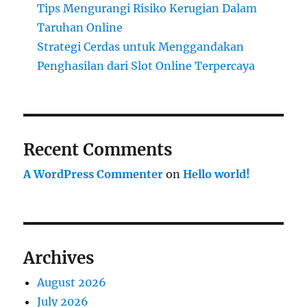
Tips Mengurangi Risiko Kerugian Dalam
Taruhan Online
Strategi Cerdas untuk Menggandakan
Penghasilan dari Slot Online Terpercaya
Recent Comments
A WordPress Commenter
on
Hello world!
Archives
August 2026
July 2026