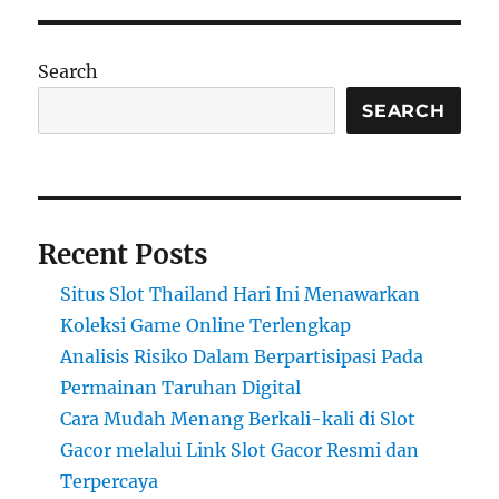
Online
Modern
untuk
Search
Mendapatkan
Slot
SEARCH
Gacor
Lebih
Akurat
Recent Posts
Situs Slot Thailand Hari Ini Menawarkan
Koleksi Game Online Terlengkap
Analisis Risiko Dalam Berpartisipasi Pada
Permainan Taruhan Digital
Cara Mudah Menang Berkali-kali di Slot
Gacor melalui Link Slot Gacor Resmi dan
Terpercaya