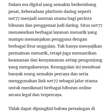
Dalam era digital yang semakin berkembang
pesat, keberadaan platform daring seperti
net77 menjadi sorotan utama bagi pecinta
hiburan dan penggemar judi daring. Situs net77
menawarkan berbagai layanan menarik yang
mampu memanjakan pengguna dengan
berbagai fitur unggulan. Tak hanya menyajikan
permainan menarik, tetapi juga memastikan
keamanan dan kenyamanan setiap pengunjung
yang mengaksesnya. Keunggulan ini membuat
banyak orang semakin percaya dan setia
menggunakan link net77 sebagai jalur utama
untuk menikmati berbagai hiburan online
secara legal dan terpercaya.
Tidak dapat dipungkiri bahwa persaingan di