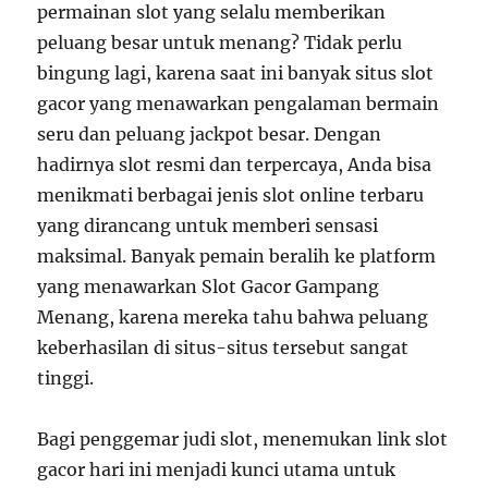
permainan slot yang selalu memberikan
peluang besar untuk menang? Tidak perlu
bingung lagi, karena saat ini banyak situs slot
gacor yang menawarkan pengalaman bermain
seru dan peluang jackpot besar. Dengan
hadirnya slot resmi dan terpercaya, Anda bisa
menikmati berbagai jenis slot online terbaru
yang dirancang untuk memberi sensasi
maksimal. Banyak pemain beralih ke platform
yang menawarkan Slot Gacor Gampang
Menang, karena mereka tahu bahwa peluang
keberhasilan di situs-situs tersebut sangat
tinggi.
Bagi penggemar judi slot, menemukan link slot
gacor hari ini menjadi kunci utama untuk