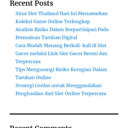
Recent Posts
Situs Slot Thailand Hari Ini Menawarkan
Koleksi Game Online Terlengkap
Analisis Risiko Dalam Berpartisipasi Pada
Permainan Taruhan Digital
Cara Mudah Menang Berkali-kali di Slot
Gacor melalui Link Slot Gacor Resmi dan
Terpercaya
Tips Mengurangi Risiko Kerugian Dalam
Taruhan Online
Strategi Cerdas untuk Menggandakan
Penghasilan dari Slot Online Terpercaya