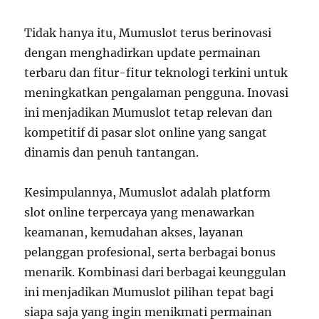
Tidak hanya itu, Mumuslot terus berinovasi
dengan menghadirkan update permainan
terbaru dan fitur-fitur teknologi terkini untuk
meningkatkan pengalaman pengguna. Inovasi
ini menjadikan Mumuslot tetap relevan dan
kompetitif di pasar slot online yang sangat
dinamis dan penuh tantangan.
Kesimpulannya, Mumuslot adalah platform
slot online terpercaya yang menawarkan
keamanan, kemudahan akses, layanan
pelanggan profesional, serta berbagai bonus
menarik. Kombinasi dari berbagai keunggulan
ini menjadikan Mumuslot pilihan tepat bagi
siapa saja yang ingin menikmati permainan