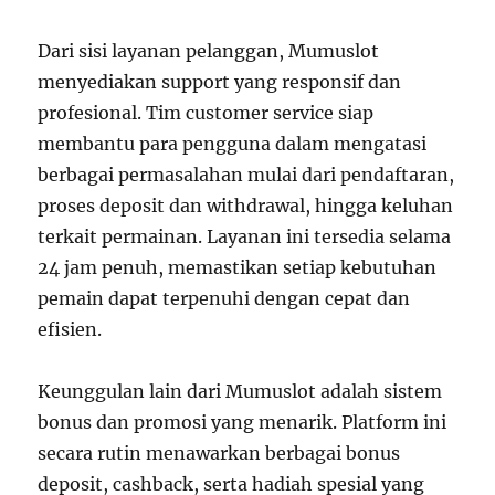
Dari sisi layanan pelanggan, Mumuslot
menyediakan support yang responsif dan
profesional. Tim customer service siap
membantu para pengguna dalam mengatasi
berbagai permasalahan mulai dari pendaftaran,
proses deposit dan withdrawal, hingga keluhan
terkait permainan. Layanan ini tersedia selama
24 jam penuh, memastikan setiap kebutuhan
pemain dapat terpenuhi dengan cepat dan
efisien.
Keunggulan lain dari Mumuslot adalah sistem
bonus dan promosi yang menarik. Platform ini
secara rutin menawarkan berbagai bonus
deposit, cashback, serta hadiah spesial yang