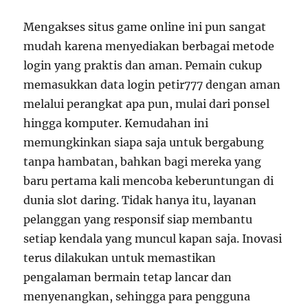
Mengakses situs game online ini pun sangat
mudah karena menyediakan berbagai metode
login yang praktis dan aman. Pemain cukup
memasukkan data login petir777 dengan aman
melalui perangkat apa pun, mulai dari ponsel
hingga komputer. Kemudahan ini
memungkinkan siapa saja untuk bergabung
tanpa hambatan, bahkan bagi mereka yang
baru pertama kali mencoba keberuntungan di
dunia slot daring. Tidak hanya itu, layanan
pelanggan yang responsif siap membantu
setiap kendala yang muncul kapan saja. Inovasi
terus dilakukan untuk memastikan
pengalaman bermain tetap lancar dan
menyenangkan, sehingga para pengguna