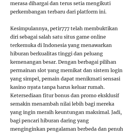
merasa dihargai dan terus setia mengikuti
perkembangan terbaru dari platform ini.
Kesimpulannya, petir777 telah membuktikan
diri sebagai salah satu situs game online
terkemuka di Indonesia yang menawarkan
hiburan berkualitas tinggi dan peluang
kemenangan besar. Dengan berbagai pilihan
permainan slot yang memikat dan sistem login
yang simpel, pemain dapat menikmati sensasi
kasino nyata tanpa harus keluar rumah.
Ketersediaan fitur bonus dan promo eksklusif
semakin menambah nilai lebih bagi mereka
yang ingin meraih keuntungan maksimal. Jadi,
bagi pencari hiburan daring yang
menginginkan pengalaman berbeda dan penuh