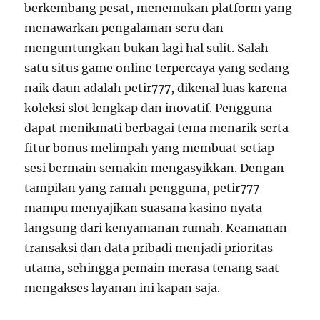
berkembang pesat, menemukan platform yang
menawarkan pengalaman seru dan
menguntungkan bukan lagi hal sulit. Salah
satu situs game online terpercaya yang sedang
naik daun adalah petir777, dikenal luas karena
koleksi slot lengkap dan inovatif. Pengguna
dapat menikmati berbagai tema menarik serta
fitur bonus melimpah yang membuat setiap
sesi bermain semakin mengasyikkan. Dengan
tampilan yang ramah pengguna, petir777
mampu menyajikan suasana kasino nyata
langsung dari kenyamanan rumah. Keamanan
transaksi dan data pribadi menjadi prioritas
utama, sehingga pemain merasa tenang saat
mengakses layanan ini kapan saja.