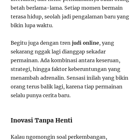
betah berlama-lama. Setiap momen bermain
terasa hidup, seolah jadi pengalaman baru yang
bikin lupa waktu.
Begitu juga dengan tren
judi online
, yang
sekarang nggak lagi dianggap sekadar
permainan. Ada kombinasi antara keseruan,
strategi, hingga faktor keberuntungan yang
menambah adrenalin. Sensasi inilah yang bikin
orang terus balik lagi, karena tiap permainan
selalu punya cerita baru.
Inovasi Tanpa Henti
Kalau ngomongin soal perkembangan,