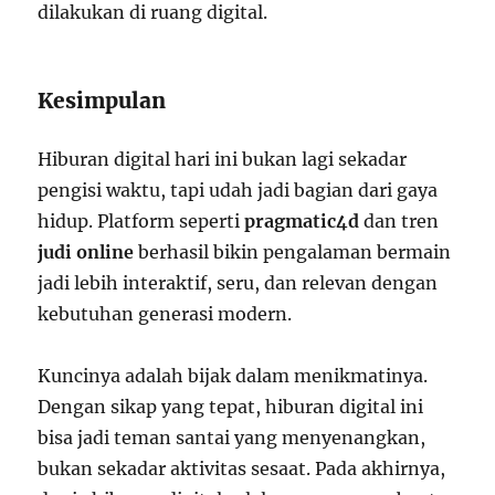
dilakukan di ruang digital.
Kesimpulan
Hiburan digital hari ini bukan lagi sekadar
pengisi waktu, tapi udah jadi bagian dari gaya
hidup. Platform seperti
pragmatic4d
dan tren
judi online
berhasil bikin pengalaman bermain
jadi lebih interaktif, seru, dan relevan dengan
kebutuhan generasi modern.
Kuncinya adalah bijak dalam menikmatinya.
Dengan sikap yang tepat, hiburan digital ini
bisa jadi teman santai yang menyenangkan,
bukan sekadar aktivitas sesaat. Pada akhirnya,