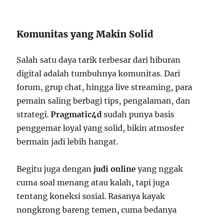
Komunitas yang Makin Solid
Salah satu daya tarik terbesar dari hiburan
digital adalah tumbuhnya komunitas. Dari
forum, grup chat, hingga live streaming, para
pemain saling berbagi tips, pengalaman, dan
strategi.
Pragmatic4d
sudah punya basis
penggemar loyal yang solid, bikin atmosfer
bermain jadi lebih hangat.
Begitu juga dengan
judi online
yang nggak
cuma soal menang atau kalah, tapi juga
tentang koneksi sosial. Rasanya kayak
nongkrong bareng temen, cuma bedanya