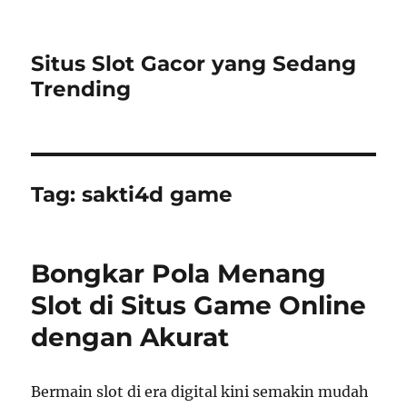
Situs Slot Gacor yang Sedang
Trending
Tag:
sakti4d game
Bongkar Pola Menang
Slot di Situs Game Online
dengan Akurat
Bermain slot di era digital kini semakin mudah