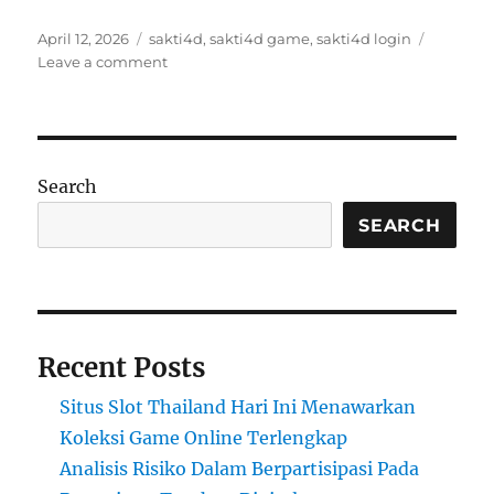
Posted
Tags
April 12, 2026
sakti4d
,
sakti4d game
,
sakti4d login
on
on
Leave a comment
Bongkar
Pola
Menang
Slot
di
Search
Situs
Game
SEARCH
Online
dengan
Akurat
Recent Posts
Situs Slot Thailand Hari Ini Menawarkan
Koleksi Game Online Terlengkap
Analisis Risiko Dalam Berpartisipasi Pada