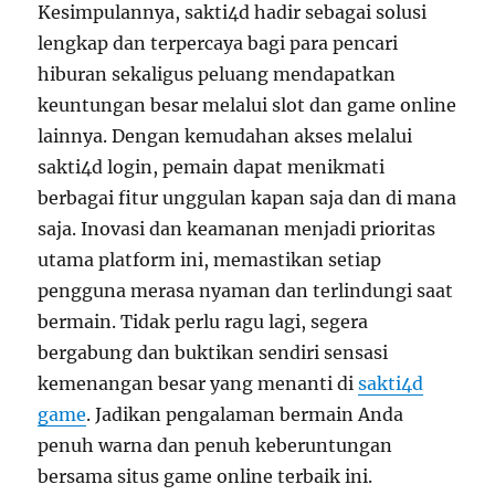
Kesimpulannya, sakti4d hadir sebagai solusi
lengkap dan terpercaya bagi para pencari
hiburan sekaligus peluang mendapatkan
keuntungan besar melalui slot dan game online
lainnya. Dengan kemudahan akses melalui
sakti4d login, pemain dapat menikmati
berbagai fitur unggulan kapan saja dan di mana
saja. Inovasi dan keamanan menjadi prioritas
utama platform ini, memastikan setiap
pengguna merasa nyaman dan terlindungi saat
bermain. Tidak perlu ragu lagi, segera
bergabung dan buktikan sendiri sensasi
kemenangan besar yang menanti di
sakti4d
game
. Jadikan pengalaman bermain Anda
penuh warna dan penuh keberuntungan
bersama situs game online terbaik ini.