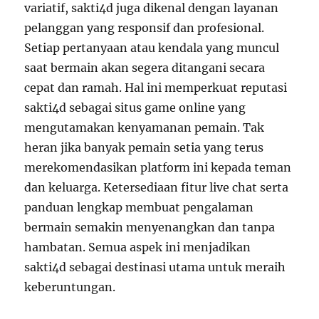
variatif, sakti4d juga dikenal dengan layanan
pelanggan yang responsif dan profesional.
Setiap pertanyaan atau kendala yang muncul
saat bermain akan segera ditangani secara
cepat dan ramah. Hal ini memperkuat reputasi
sakti4d sebagai situs game online yang
mengutamakan kenyamanan pemain. Tak
heran jika banyak pemain setia yang terus
merekomendasikan platform ini kepada teman
dan keluarga. Ketersediaan fitur live chat serta
panduan lengkap membuat pengalaman
bermain semakin menyenangkan dan tanpa
hambatan. Semua aspek ini menjadikan
sakti4d sebagai destinasi utama untuk meraih
keberuntungan.