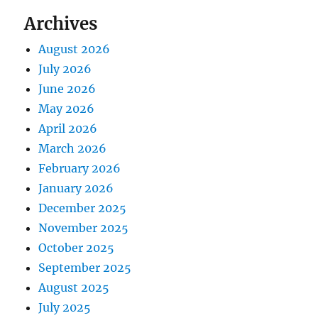
Archives
August 2026
July 2026
June 2026
May 2026
April 2026
March 2026
February 2026
January 2026
December 2025
November 2025
October 2025
September 2025
August 2025
July 2025