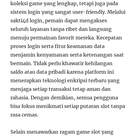
koleksi game yang lengkap, tetapi juga pada
sistem login yang sangat user-friendly. Melalui
sakti4d login, pemain dapat mengakses
seluruh layanan tanpa ribet dan langsung
menuju permainan favorit mereka. Kecepatan
proses login serta fitur keamanan data
menjamin kenyamanan serta ketenangan saat
bermain. Tidak perlu khawatir kehilangan
saldo atau data pribadi karena platform ini
menerapkan teknologi enkripsi terbaru yang
menjaga setiap transaksi tetap aman dan
rahasia. Dengan demikian, semua pengguna
bisa fokus menikmati setiap putaran slot tanpa
rasa cemas.
Selain menawarkan ragam game slot yang