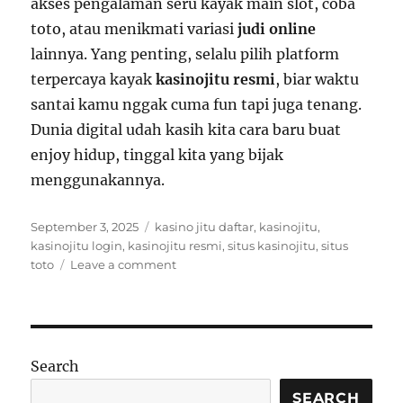
akses pengalaman seru kayak main slot, coba
toto, atau menikmati variasi
judi online
lainnya. Yang penting, selalu pilih platform
terpercaya kayak
kasinojitu resmi
, biar waktu
santai kamu nggak cuma fun tapi juga tenang.
Dunia digital udah kasih kita cara baru buat
enjoy hidup, tinggal kita yang bijak
menggunakannya.
Posted
Tags
September 3, 2025
kasino jitu daftar
,
kasinojitu
,
on
kasinojitu login
,
kasinojitu resmi
,
situs kasinojitu
,
situs
on
toto
Leave a comment
Sensasi
Digital
yang
Bikin
Waktu
Search
Santai
Makin
SEARCH