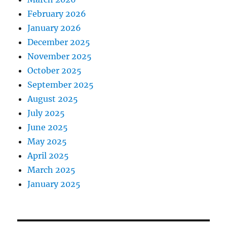
February 2026
January 2026
December 2025
November 2025
October 2025
September 2025
August 2025
July 2025
June 2025
May 2025
April 2025
March 2025
January 2025