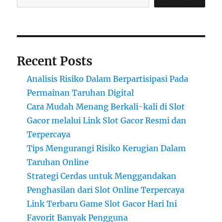
Seru
Recent Posts
Analisis Risiko Dalam Berpartisipasi Pada
Permainan Taruhan Digital
Cara Mudah Menang Berkali-kali di Slot
Gacor melalui Link Slot Gacor Resmi dan
Terpercaya
Tips Mengurangi Risiko Kerugian Dalam
Taruhan Online
Strategi Cerdas untuk Menggandakan
Penghasilan dari Slot Online Terpercaya
Link Terbaru Game Slot Gacor Hari Ini
Favorit Banyak Pengguna