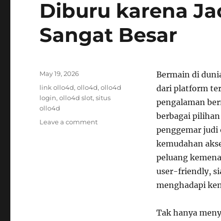
Diburu karena J
Sangat Besar
Posted
May 19, 2026
Bermain di duni
on
Tags
link ollo4d
,
ollo4d
,
ollo4d
dari platform t
login
,
ollo4d slot
,
situs
pengalaman ber
ollo4d
berbagai piliha
on
Leave a comment
penggemar judi 
Slot
Online
kemudahan akse
Viral
peluang kemena
Tahun
user-friendly, 
Ini
yang
menghadapi kend
Banyak
Diburu
Tak hanya menya
karena