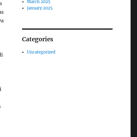
March 2025
a
January 2025
us
ya
Categories
Uncategorized
di
i
h