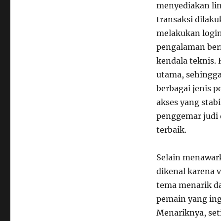
Jackpot
menyediakan lin
dan
transaksi dilak
Bonus
melakukan login
Sangat
Besar
pengalaman berm
kendala teknis.
utama, sehingg
berbagai jenis p
akses yang stabi
penggemar judi
terbaik.
Selain menawark
dikenal karena v
tema menarik d
pemain yang ing
Menariknya, set