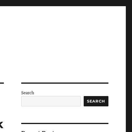
Search
SEARCH
k