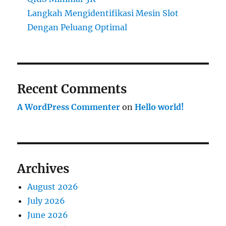
Langkah Mengidentifikasi Mesin Slot
Dengan Peluang Optimal
Recent Comments
A WordPress Commenter
on
Hello world!
Archives
August 2026
July 2026
June 2026