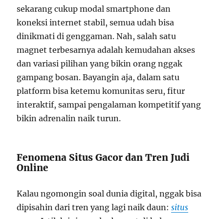
sekarang cukup modal smartphone dan
koneksi internet stabil, semua udah bisa
dinikmati di genggaman. Nah, salah satu
magnet terbesarnya adalah kemudahan akses
dan variasi pilihan yang bikin orang nggak
gampang bosan. Bayangin aja, dalam satu
platform bisa ketemu komunitas seru, fitur
interaktif, sampai pengalaman kompetitif yang
bikin adrenalin naik turun.
Fenomena Situs Gacor dan Tren Judi
Online
Kalau ngomongin soal dunia digital, nggak bisa
dipisahin dari tren yang lagi naik daun:
situs