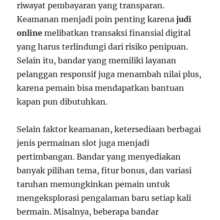
riwayat pembayaran yang transparan.
Keamanan menjadi poin penting karena
judi
online
melibatkan transaksi finansial digital
yang harus terlindungi dari risiko penipuan.
Selain itu, bandar yang memiliki layanan
pelanggan responsif juga menambah nilai plus,
karena pemain bisa mendapatkan bantuan
kapan pun dibutuhkan.
Selain faktor keamanan, ketersediaan berbagai
jenis permainan slot juga menjadi
pertimbangan. Bandar yang menyediakan
banyak pilihan tema, fitur bonus, dan variasi
taruhan memungkinkan pemain untuk
mengeksplorasi pengalaman baru setiap kali
bermain. Misalnya, beberapa bandar