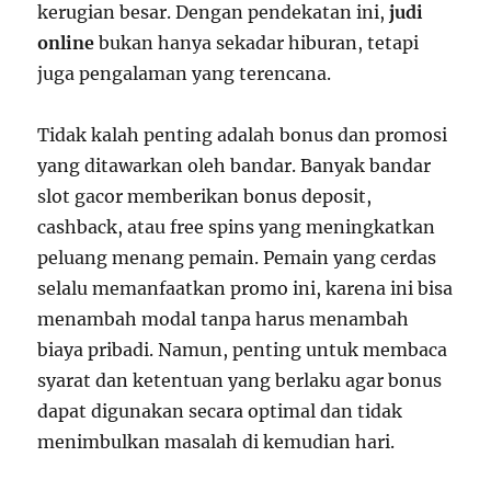
kerugian besar. Dengan pendekatan ini,
judi
online
bukan hanya sekadar hiburan, tetapi
juga pengalaman yang terencana.
Tidak kalah penting adalah bonus dan promosi
yang ditawarkan oleh bandar. Banyak bandar
slot gacor memberikan bonus deposit,
cashback, atau free spins yang meningkatkan
peluang menang pemain. Pemain yang cerdas
selalu memanfaatkan promo ini, karena ini bisa
menambah modal tanpa harus menambah
biaya pribadi. Namun, penting untuk membaca
syarat dan ketentuan yang berlaku agar bonus
dapat digunakan secara optimal dan tidak
menimbulkan masalah di kemudian hari.