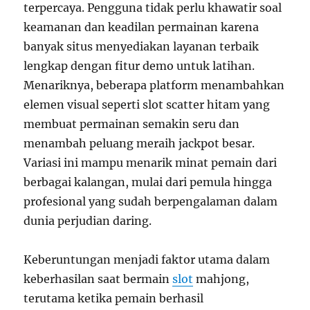
terpercaya. Pengguna tidak perlu khawatir soal
keamanan dan keadilan permainan karena
banyak situs menyediakan layanan terbaik
lengkap dengan fitur demo untuk latihan.
Menariknya, beberapa platform menambahkan
elemen visual seperti slot scatter hitam yang
membuat permainan semakin seru dan
menambah peluang meraih jackpot besar.
Variasi ini mampu menarik minat pemain dari
berbagai kalangan, mulai dari pemula hingga
profesional yang sudah berpengalaman dalam
dunia perjudian daring.
Keberuntungan menjadi faktor utama dalam
keberhasilan saat bermain
slot
mahjong,
terutama ketika pemain berhasil