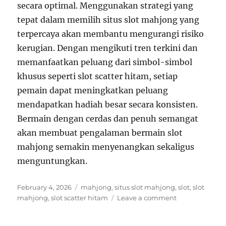
secara optimal. Menggunakan strategi yang
tepat dalam memilih situs slot mahjong yang
terpercaya akan membantu mengurangi risiko
kerugian. Dengan mengikuti tren terkini dan
memanfaatkan peluang dari simbol-simbol
khusus seperti slot scatter hitam, setiap
pemain dapat meningkatkan peluang
mendapatkan hadiah besar secara konsisten.
Bermain dengan cerdas dan penuh semangat
akan membuat pengalaman bermain slot
mahjong semakin menyenangkan sekaligus
menguntungkan.
Posted
Tags
February 4, 2026
mahjong
,
situs slot mahjong
,
slot
,
slot
on
on
mahjong
,
slot scatter hitam
Leave a comment
Maksimalkan
Potensi