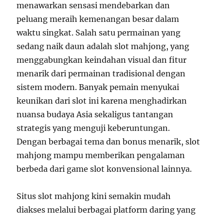
menawarkan sensasi mendebarkan dan
peluang meraih kemenangan besar dalam
waktu singkat. Salah satu permainan yang
sedang naik daun adalah slot mahjong, yang
menggabungkan keindahan visual dan fitur
menarik dari permainan tradisional dengan
sistem modern. Banyak pemain menyukai
keunikan dari slot ini karena menghadirkan
nuansa budaya Asia sekaligus tantangan
strategis yang menguji keberuntungan.
Dengan berbagai tema dan bonus menarik, slot
mahjong mampu memberikan pengalaman
berbeda dari game slot konvensional lainnya.
Situs slot mahjong kini semakin mudah
diakses melalui berbagai platform daring yang