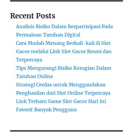
Recent Posts
Analisis Risiko Dalam Berpartisipasi Pada
Permainan Taruhan Digital
Cara Mudah Menang Berkali-kali di Slot
Gacor melalui Link Slot Gacor Resmi dan
Terpercaya
Tips Mengurangi Risiko Kerugian Dalam
Taruhan Online
Strategi Cerdas untuk Menggandakan
Penghasilan dari Slot Online Terpercaya
Link Terbaru Game Slot Gacor Hari Ini
Favorit Banyak Pengguna