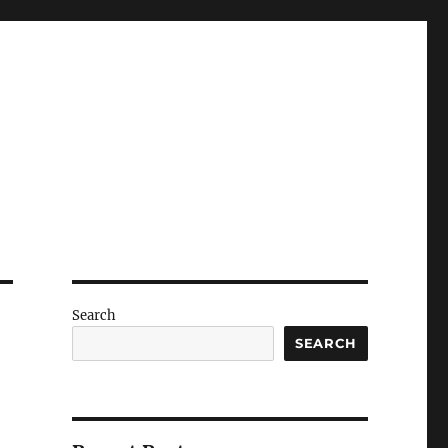
Search
SEARCH