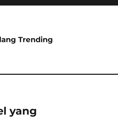
edang Trending
el yang