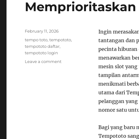
Memprioritaskan
Posted
February 11, 2026
Ingin merasakan
on
Tags
tempo toto
,
tempototo
,
tantangan dan p
tempototo daftar
,
pecinta hiburan
tempototo login
menawarkan berb
on
Leave a comment
mesin slot yang
Situs
Bandar
tampilan antarm
Togel
menikmati berba
yang
utama dari Temp
Memprioritaskan
Pemain
pelanggan yang 
nomor satu unt
Bagi yang baru m
Tempototo sang