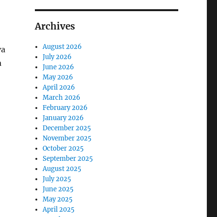
Archives
August 2026
ya
July 2026
a
June 2026
May 2026
April 2026
March 2026
February 2026
January 2026
December 2025
November 2025
October 2025
September 2025
August 2025
July 2025
June 2025
May 2025
April 2025