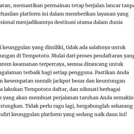
tan, memastikan permainan tetap berjalan lancar tanp
hasilan platform ini dalam memberikan layanan yang
sional menjadikannya destinasi utama dalam dunia
 keunggulan yang dimiliki, tidak ada salahnya untuk
ngan di Tempototo. Mulai dari proses pendaftaran yan
istem keamanan terpercaya, semua dirancang untuk
alaman terbaik bagi setiap pengguna. Pastikan Anda
an kesempatan meraih jackpot besar dan keuntungan
a lakukan Tempototo daftar, dan nikmati berbagai
k yang akan membuat perjalanan taruhan Anda semakin
tungkan. Tidak perlu ragu lagi, bergabunglah sekarang
ndiri keunggulan platform yang sedang naik daun ini!