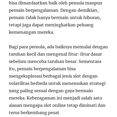
bisa dimanfaatkan baik oleh pemula maupun
pemain berpengalaman. Dengan demikian,
pemain tidak hanya bermain untuk hiburan,
tetapi juga dapat meningkatkan peluang
kemenangan mereka.
Bagi para pemula, ada baiknya memulai dengan
taruhan kecil dan mengenal fitur-fitur dasar
sebelum mencoba taruhan besar. Sementara
itu, pemain berpengalaman bisa
mengeksplorasi berbagai jenis slot dengan
volatilitas berbeda untuk menemukan strategi
yang paling sesuai dengan gaya bermain
mereka. Keberagaman ini menjadi salah satu
alasan mengapa slot online tetap diminati dan
terus berkembang pesat.