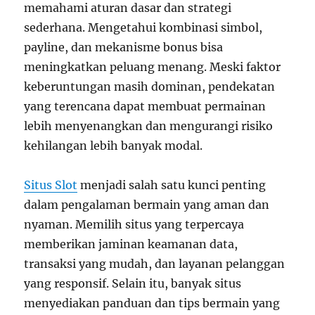
memahami aturan dasar dan strategi
sederhana. Mengetahui kombinasi simbol,
payline, dan mekanisme bonus bisa
meningkatkan peluang menang. Meski faktor
keberuntungan masih dominan, pendekatan
yang terencana dapat membuat permainan
lebih menyenangkan dan mengurangi risiko
kehilangan lebih banyak modal.
Situs Slot
menjadi salah satu kunci penting
dalam pengalaman bermain yang aman dan
nyaman. Memilih situs yang terpercaya
memberikan jaminan keamanan data,
transaksi yang mudah, dan layanan pelanggan
yang responsif. Selain itu, banyak situs
menyediakan panduan dan tips bermain yang