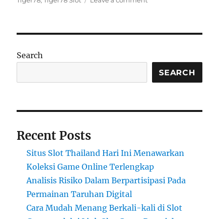
Tiger78
,
Tiger78 Slot
Leave a comment
Keseruan
Main
Slot
Online:
Cara
Search
Menang
dan
SEARCH
Tips
Seru
di
Dunia
Digital
Recent Posts
Situs Slot Thailand Hari Ini Menawarkan
Koleksi Game Online Terlengkap
Analisis Risiko Dalam Berpartisipasi Pada
Permainan Taruhan Digital
Cara Mudah Menang Berkali-kali di Slot