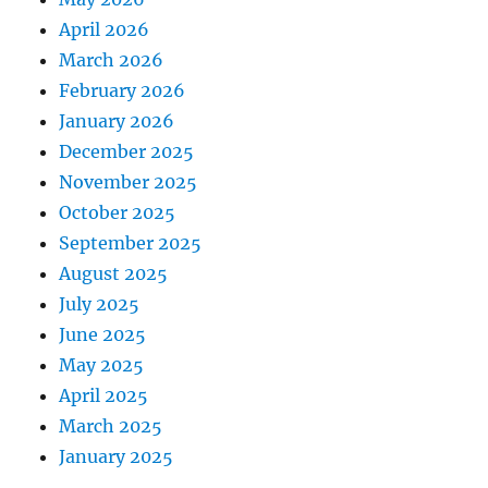
April 2026
March 2026
February 2026
January 2026
December 2025
November 2025
October 2025
September 2025
August 2025
July 2025
June 2025
May 2025
April 2025
March 2025
January 2025