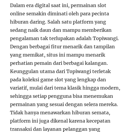
Dalam era digital saat ini, permainan slot
online semakin diminati oleh para pecinta
hiburan daring. Salah satu platform yang
sedang naik daun dan mampu memberikan
pengalaman tak terlupakan adalah Topiwangi.
Dengan berbagai fitur menarik dan tampilan
yang memikat, situs ini mampu menarik
perhatian pemain dari berbagai kalangan.
Keunggulan utama dari Topiwangi terletak
pada koleksi game slot yang lengkap dan
variatif, mulai dari tema klasik hingga modern,
sehingga setiap pengguna bisa menemukan
permainan yang sesuai dengan selera mereka.
Tidak hanya menawarkan hiburan semata,
platform ini juga dikenal karena kecepatan
transaksi dan layanan pelanggan yang