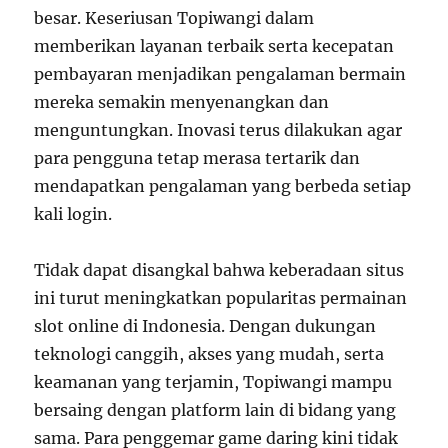
besar. Keseriusan Topiwangi dalam
memberikan layanan terbaik serta kecepatan
pembayaran menjadikan pengalaman bermain
mereka semakin menyenangkan dan
menguntungkan. Inovasi terus dilakukan agar
para pengguna tetap merasa tertarik dan
mendapatkan pengalaman yang berbeda setiap
kali login.
Tidak dapat disangkal bahwa keberadaan situs
ini turut meningkatkan popularitas permainan
slot online di Indonesia. Dengan dukungan
teknologi canggih, akses yang mudah, serta
keamanan yang terjamin, Topiwangi mampu
bersaing dengan platform lain di bidang yang
sama. Para penggemar game daring kini tidak