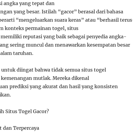
si angka yang tepat dan
gan yang besar. Istilah “gacor” berasal dari bahasa
berarti “mengeluarkan suara keras” atau “berhasil terus
m konteks permainan togel, situs
emiliki reputasi yang baik sebagai penyedia angka-
 yang sering muncul dan menawarkan kesempatan besar
alam taruhan.
untuk diingat bahwa tidak semua situs togel
 kemenangan mutlak. Mereka dikenal
n prediksi yang akurat dan hasil yang konsisten
ikan.
 Situs Togel Gacor?
at dan Terpercaya