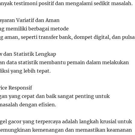
yak testimoni positif dan mengalami sedikit masalah.
yaran Variatif dan Aman
ang memiliki berbagai metode
 aman, seperti transfer bank, dompet digital, dan pulsa
w dan Statistik Lengkap
 dan data statistik membantu pemain dalam melakukan
iksi yang lebih tepat.
ice Responsif
an yang cepat dan baik sangat penting untuk
asalah dengan efisien.
gel gacor yang terpercaya adalah langkah krusial untuk
kemungkinan kemenangan dan memastikan keamanan