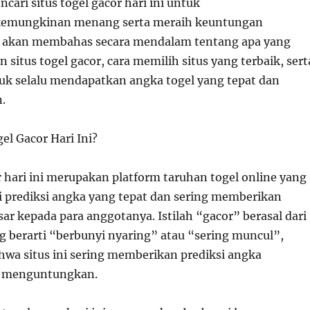
ari situs togel gacor hari ini untuk
emungkinan menang serta meraih keuntungan
ini akan membahas secara mendalam tentang apa yang
situs togel gacor, cara memilih situs yang terbaik, sert
ntuk selalu mendapatkan angka togel yang tepat dan
.
gel Gacor Hari Ini?
r hari ini merupakan platform taruhan togel online yang
i prediksi angka yang tepat dan sering memberikan
r kepada para anggotanya. Istilah “gacor” berasal dari
g berarti “berbunyi nyaring” atau “sering muncul”,
a situs ini sering memberikan prediksi angka
n menguntungkan.