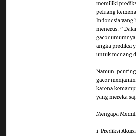
Lainnya
memiliki predik
dari
peluang kemenan
Segi
Indonesia yang 
Keunggulan
menerus. ” Dala
gacor umumnya m
angka prediksi
untuk menang d
Namun, penting 
gacor menjamin
karena kemampua
yang mereka saj
Mengapa Memilih
1. Prediksi Akur