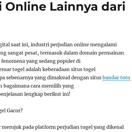
 Online Lainnya dari
tal saat ini, industri perjudian online mengalami
ng sangat pesat, termasuk dalam domain permainan
tu fenomena yang sedang populer di
mar togel adalah keberadaan situs togel
pa sebenarnya yang dimaksud dengan situs
bandar toto
n bagaimana cara memilih yang
enjelasan lengkap berikut ini!
gel Gacor?
r merujuk pada platform perjudian togel yang dikenal