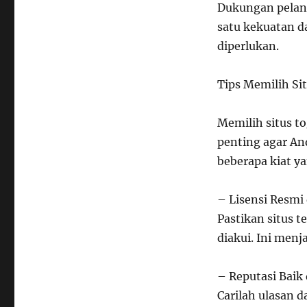
Dukungan pelang
satu kekuatan d
diperlukan.
Tips Memilih Si
Memilih situs t
penting agar An
beberapa kiat y
– Lisensi Resmi
Pastikan situs t
diakui. Ini menj
– Reputasi Baik
Carilah ulasan 