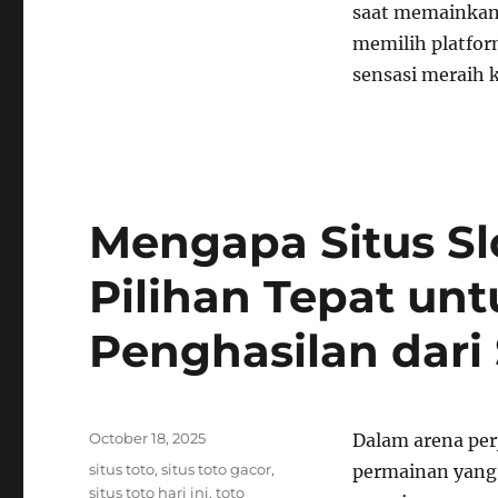
saat memainkan 
memilih platfor
sensasi meraih 
Mengapa Situs Sl
Pilihan Tepat un
Penghasilan dari 
Posted
October 18, 2025
Dalam arena per
on
Tags
situs toto
,
situs toto gacor
,
permainan yang 
situs toto hari ini
,
toto