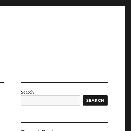
Search
SEARCH