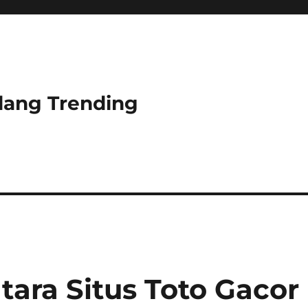
edang Trending
ara Situs Toto Gacor