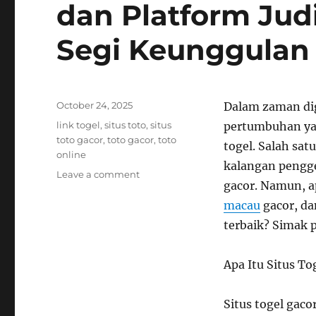
dan Platform Judi
Segi Keunggulan
Posted
October 24, 2025
Dalam zaman digi
on
Tags
link togel
,
situs toto
,
situs
pertumbuhan ya
toto gacor
,
toto gacor
,
toto
togel. Salah sa
online
kalangan pengge
on
Leave a comment
gacor. Namun, a
Perbandingan
Antara
macau
gacor, da
Situs
terbaik? Simak p
Toto
Gacor
dan
Apa Itu Situs To
Platform
Judi
Situs togel gaco
Online