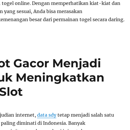
togel online. Dengan memperhatikan kiat-kiat dan
m yang sesuai, Anda bisa merasakan
kemenangan besar dari permainan togel secara daring.
ot Gacor Menjadi
tuk Meningkatkan
Slot
judian internet,
data sdy
tetap menjadi salah satu
paling diminati di Indonesia. Banyak