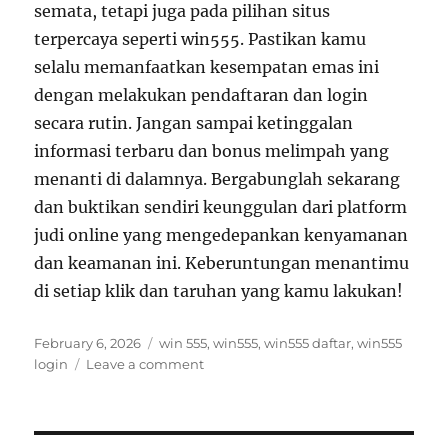
semata, tetapi juga pada pilihan situs
terpercaya seperti win555. Pastikan kamu
selalu memanfaatkan kesempatan emas ini
dengan melakukan pendaftaran dan login
secara rutin. Jangan sampai ketinggalan
informasi terbaru dan bonus melimpah yang
menanti di dalamnya. Bergabunglah sekarang
dan buktikan sendiri keunggulan dari platform
judi online yang mengedepankan kenyamanan
dan keamanan ini. Keberuntungan menantimu
di setiap klik dan taruhan yang kamu lakukan!
Posted
Tags
February 6, 2026
win 555
,
win555
,
win555 daftar
,
win555
on
on
login
Leave a comment
Cara
Menghindari
Kesalahan
Dasar