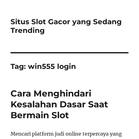
Situs Slot Gacor yang Sedang
Trending
Tag:
win555 login
Cara Menghindari
Kesalahan Dasar Saat
Bermain Slot
Mencari platform judi online terpercaya yang