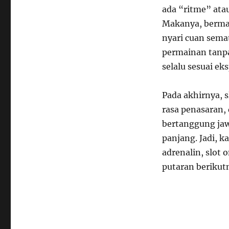
ada “ritme” ata
Makanya, bermai
nyari cuan sema
permainan tanpa
selalu sesuai eks
Pada akhirnya, 
rasa penasaran,
bertanggung jawa
panjang. Jadi, k
adrenalin, slot 
putaran berikut