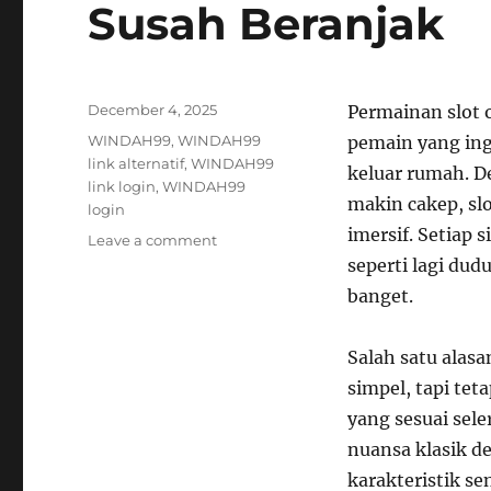
Susah Beranjak
Posted
December 4, 2025
Permainan slot o
on
Tags
WINDAH99
,
WINDAH99
pemain yang in
link alternatif
,
WINDAH99
keluar rumah. 
link login
,
WINDAH99
makin cakep, sl
login
imersif. Setiap 
on
Leave a comment
Sensasi
seperti lagi dud
Main
banget.
Slot
Online
yang
Salah satu alasa
Bikin
simpel, tapi tet
Susah
yang sesuai sel
Beranjak
nuansa klasik d
karakteristik se