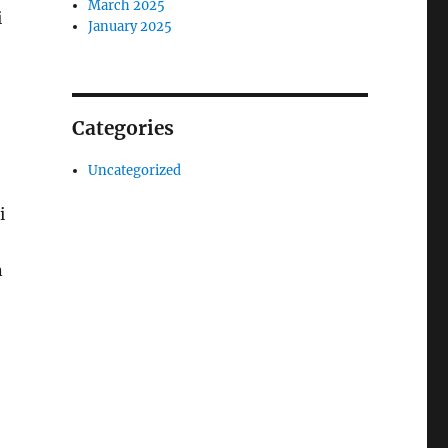
March 2025
i
January 2025
Categories
Uncategorized
i
n