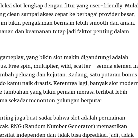
ksi slot lengkap dengan fitur yang user-friendly. Mula
ng clean sampai akses cepat ke berbagai provider besar,
i ini bikin pengalaman bermain lebih smooth dan aman.
anan dan keamanan tetap jadi faktor penting dalam
 gameplay, yang bikin slot makin digandrungi adalah
us. Free spin, multiplier, wild, scatter—semua elemen in
mbah peluang dan kejutan. Kadang, satu putaran bonus
aldo kamu naik drastis. Kerennya lagi, banyak slot moder
 tambahan yang bikin pemain merasa terlibat lebih
uma sekadar menonton gulungan berputar.
enting juga buat sadar bahwa slot adalah permainan
acak. RNG (Random Number Generator) memastikan
ersifat independen dan tidak bisa diprediksi. Jadi, tidak