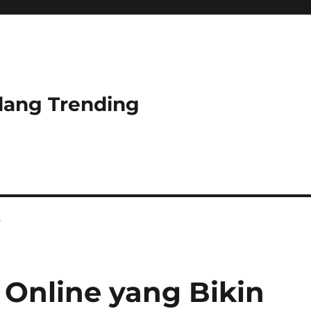
edang Trending
f
 Online yang Bikin