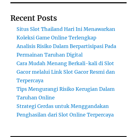
Recent Posts
Situs Slot Thailand Hari Ini Menawarkan
Koleksi Game Online Terlengkap
Analisis Risiko Dalam Berpartisipasi Pada
Permainan Taruhan Digital
Cara Mudah Menang Berkali-kali di Slot
Gacor melalui Link Slot Gacor Resmi dan
Terpercaya
Tips Mengurangi Risiko Kerugian Dalam
Taruhan Online
Strategi Cerdas untuk Menggandakan
Penghasilan dari Slot Online Terpercaya