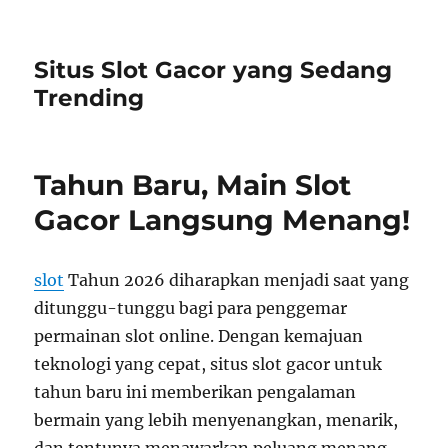
Situs Slot Gacor yang Sedang
Trending
Tahun Baru, Main Slot
Gacor Langsung Menang!
slot
Tahun 2026 diharapkan menjadi saat yang
ditunggu-tunggu bagi para penggemar
permainan slot online. Dengan kemajuan
teknologi yang cepat, situs slot gacor untuk
tahun baru ini memberikan pengalaman
bermain yang lebih menyenangkan, menarik,