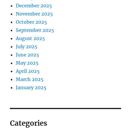
December 2025
November 2025
October 2025
September 2025
August 2025
July 2025
June 2025
May 2025
April 2025
March 2025
January 2025
Categories