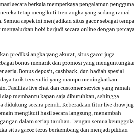
ormasi secara berkala memperkaya pengalaman pengguna
ereka tetap mengikuti tren angka yang sedang ramai
. Semua aspek ini menjadikan situs gacor sebagai tempa
k menyalurkan hobi berjudi secara online dengan percay
an prediksi angka yang akurat, situs gacor juga
bagai bonus menarik dan promosi yang menguntungka
 setia. Bonus deposit, cashback, dan hadiah spesial
 daya tarik tersendiri yang mampu meningkatkan
n. Fasilitas live chat dan customer service yang ramah
al siap membantu kapan saja dibutuhkan, sehingga
 didukung secara penuh. Keberadaan fitur live draw jug
ain mengikuti hasil secara langsung, menambah
egangan dalam setiap taruhan. Dengan semua keunggul
 jika situs gacor terus berkembang dan menjadi pilihan