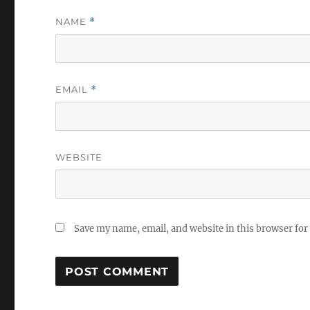
NAME
*
EMAIL
*
WEBSITE
Save my name, email, and website in this browser for