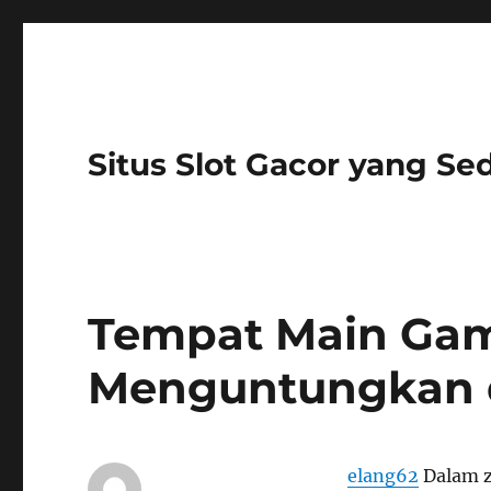
Situs Slot Gacor yang S
Tempat Main Gam
Menguntungkan
elang62
Dalam z