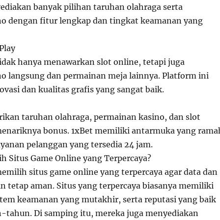
ediakan banyak pilihan taruhan olahraga serta
o dengan fitur lengkap dan tingkat keamanan yang
Play
idak hanya menawarkan slot online, tetapi juga
o langsung dan permainan meja lainnya. Platform ini
ovasi dan kualitas grafis yang sangat baik.
rikan taruhan olahraga, permainan kasino, dan slot
menariknya bonus. 1xBet memiliki antarmuka yang rama
yanan pelanggan yang tersedia 24 jam.
h Situs Game Online yang Terpercaya?
emilih situs game online yang terpercaya agar data dan
 tetap aman. Situs yang terpercaya biasanya memiliki
istem keamanan yang mutakhir, serta reputasi yang baik
-tahun. Di samping itu, mereka juga menyediakan