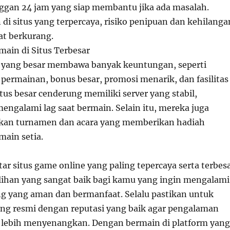
gan 24 jam yang siap membantu jika ada masalah.
di situs yang terpercaya, risiko penipuan dan kehilanga
at berkurang.
ain di Situs Terbesar
s yang besar membawa banyak keuntungan, seperti
 permainan, bonus besar, promosi menarik, dan fasilitas
tus besar cenderung memiliki server yang stabil,
engalami lag saat bermain. Selain itu, mereka juga
kan turnamen dan acara yang memberikan hadiah
main setia.
ar situs game online yang paling tepercaya serta terbes
pilihan yang sangat baik bagi kamu yang ingin mengalami
g yang aman dan bermanfaat. Selalu pastikan untuk
ang resmi dengan reputasi yang baik agar pengalaman
 lebih menyenangkan. Dengan bermain di platform yang