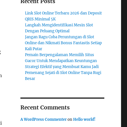
Recent Posts
Link Slot Online Terbaru 2026 dan Deposit
QRIS Minimal 5K
Langkah Mengidentifikasi Mesin Slot
Dengan Peluang Optimal
Jangan Ragu Coba Peruntungan di Slot
Online dan Nikmati Bonus Fantastis Setiap
Kali Putar
g
Pemain Berpengalaman Memilih Situs
Gacor Untuk Mendapatkan Keuntungan
Strategi Efektif yang Membuat Kamu Jadi
Pemenang Sejati di Slot Online Tanpa Rugi
h
Besar
Recent Comments
A WordPress Commenter
on
Hello world!
i