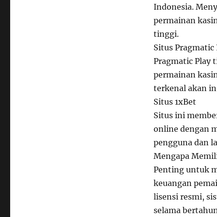
Indonesia. Meny
permainan kasin
tinggi.
Situs Pragmatic 
Pragmatic Play t
permainan kasin
terkenal akan in
Situs 1xBet
Situs ini membe
online dengan 
pengguna dan la
Mengapa Memili
Penting untuk m
keuangan pemain
lisensi resmi, s
selama bertahun