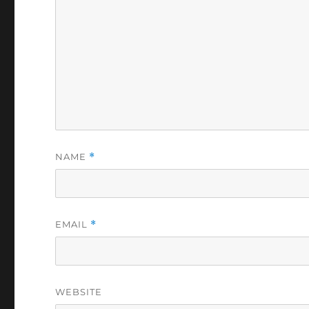
NAME
*
EMAIL
*
WEBSITE