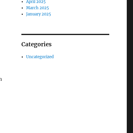
April 2025
March 2025
January 2025
Categories
Uncategorized
h