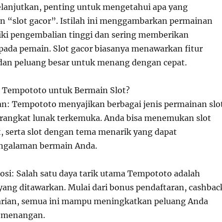
lanjutkan, penting untuk mengetahui apa yang
 “slot gacor”. Istilah ini menggambarkan permainan
iki pengembalian tinggi dan sering memberikan
da pemain. Slot gacor biasanya menawarkan fitur
 dan peluang besar untuk menang dengan cepat.
 Tempototo untuk Bermain Slot?
an: Tempototo menyajikan berbagai jenis permainan slo
erangkat lunak terkemuka. Anda bisa menemukan slot
ot, serta slot dengan tema menarik yang dapat
galaman bermain Anda.
si: Salah satu daya tarik utama Tempototo adalah
ang ditawarkan. Mulai dari bonus pendaftaran, cashbac
arian, semua ini mampu meningkatkan peluang Anda
emenangan.