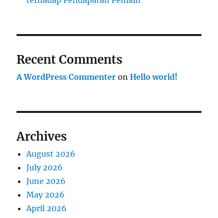
terhadap Pendapatan Pemain
Recent Comments
A WordPress Commenter
on
Hello world!
Archives
August 2026
July 2026
June 2026
May 2026
April 2026