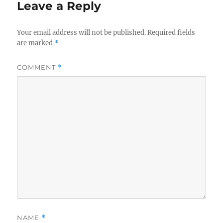
Leave a Reply
Your email address will not be published.
Required fields
are marked
*
COMMENT
*
NAME
*