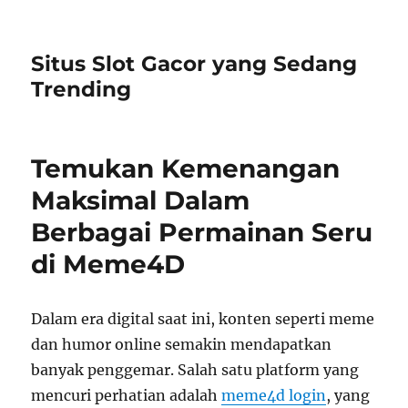
Situs Slot Gacor yang Sedang
Trending
Temukan Kemenangan
Maksimal Dalam
Berbagai Permainan Seru
di Meme4D
Dalam era digital saat ini, konten seperti meme
dan humor online semakin mendapatkan
banyak penggemar. Salah satu platform yang
mencuri perhatian adalah
meme4d login
, yang