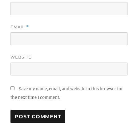
EMAIL
*
WEBSITE
Save my name, email, and website in this browser for
the next time I comment.