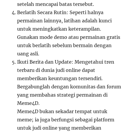
setelah mencapai batas tersebut.
Berlatih Secara Rutin: Seperti halnya
permainan lainnya, latihan adalah kunci
untuk meningkatkan keterampilan.
Gunakan mode demo atau permainan gratis
untuk berlatih sebelum bermain dengan
uang asli.
Ikuti Berita dan Update: Mengetahui tren
terbaru di dunia judi online dapat
memberikan keuntungan tersendiri.
Bergabunglah dengan komunitas dan forum
yang membahas strategi permainan di
Meme4D.
Meme4D bukan sekadar tempat untuk
meme; ia juga berfungsi sebagai platform
untuk judi online yang memberikan