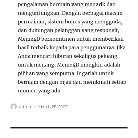
pengalaman bermain yang menarik dan
menguntungkan. Dengan berbagai macam
permainan, sistem bonus yang menggoda,
dan dukungan pelanggan yang responsif,
Meme4D berkomitmen untuk memberikan
hasil terbaik kepada para penggunanya. Jika
Anda mencari hiburan sekaligus peluang
untuk menang, Meme4D mungkin adalah
pilihan yang sempurna. Ingatlah untuk
bermain dengan bijak dan menikmati setiap
momen yang ada!.
Author
Posted
admin
March 28, 2025
on