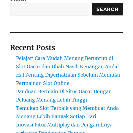
SEARCH
Recent Posts
Pelajari Cara Mudah Menang Beruntun di
Slot Gacor dan Ubah Nasib Keuangan Anda!
Hal Penting Diperhatikan Sebelum Memulai
Permainan Slot Online
Panduan Bermain Di Situs Gacor Dengan
Peluang Menang Lebih Tinggi
Temukan Slot Terbaik yang Membuat Anda
Menang Lebih Banyak Setiap Hari
Inovasi Fitur Multiplay dan Pengaruhnya