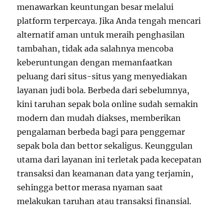
menawarkan keuntungan besar melalui
platform terpercaya. Jika Anda tengah mencari
alternatif aman untuk meraih penghasilan
tambahan, tidak ada salahnya mencoba
keberuntungan dengan memanfaatkan
peluang dari situs-situs yang menyediakan
layanan judi bola. Berbeda dari sebelumnya,
kini taruhan sepak bola online sudah semakin
modern dan mudah diakses, memberikan
pengalaman berbeda bagi para penggemar
sepak bola dan bettor sekaligus. Keunggulan
utama dari layanan ini terletak pada kecepatan
transaksi dan keamanan data yang terjamin,
sehingga bettor merasa nyaman saat
melakukan taruhan atau transaksi finansial.