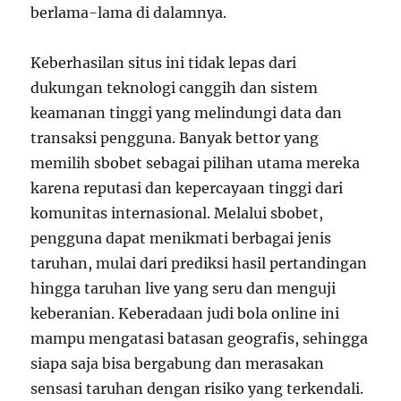
berlama-lama di dalamnya.
Keberhasilan situs ini tidak lepas dari
dukungan teknologi canggih dan sistem
keamanan tinggi yang melindungi data dan
transaksi pengguna. Banyak bettor yang
memilih sbobet sebagai pilihan utama mereka
karena reputasi dan kepercayaan tinggi dari
komunitas internasional. Melalui sbobet,
pengguna dapat menikmati berbagai jenis
taruhan, mulai dari prediksi hasil pertandingan
hingga taruhan live yang seru dan menguji
keberanian. Keberadaan judi bola online ini
mampu mengatasi batasan geografis, sehingga
siapa saja bisa bergabung dan merasakan
sensasi taruhan dengan risiko yang terkendali.