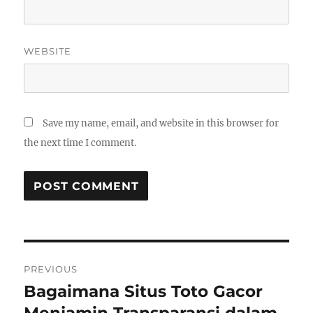
WEBSITE
Save my name, email, and website in this browser for
the next time I comment.
Post
PREVIOUS
navigation
Bagaimana Situs Toto Gacor
Previous
post: