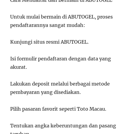
Cara Mendaftar dan Bermain di ABUTOGEL
Untuk mulai bermain di ABUTOGEL, proses
pendaftarannya sangat mudah:
Kunjungi situs resmi ABUTOGEL.
Isi formulir pendaftaran dengan data yang
akurat.
Lakukan deposit melalui berbagai metode
pembayaran yang disediakan.
Pilih pasaran favorit seperti Toto Macau.
Tentukan angka keberuntungan dan pasang