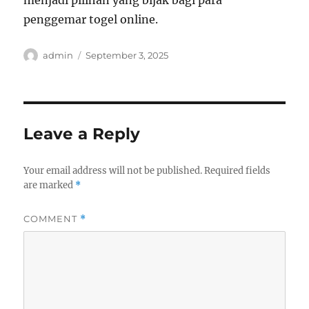
menjadi pilihan yang bijak bagi para
penggemar togel online.
Author
Posted
admin
September 3, 2025
on
Leave a Reply
Your email address will not be published.
Required fields
are marked
*
COMMENT
*