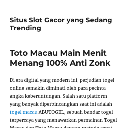
Situs Slot Gacor yang Sedang
Trending
Toto Macau Main Menit
Menang 100% Anti Zonk
Di era digital yang modern ini, perjudian togel
online semakin diminati oleh para pecinta
angka keberuntungan. Salah satu platform
yang banyak diperbincangkan saat ini adalah
togel macau
ABUTOGEL, sebuah bandar togel
terpercaya yang menawarkan permainan Togel