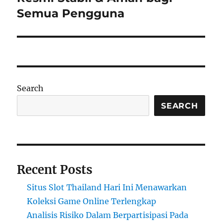
Semua Pengguna
Search
SEARCH
Recent Posts
Situs Slot Thailand Hari Ini Menawarkan
Koleksi Game Online Terlengkap
Analisis Risiko Dalam Berpartisipasi Pada