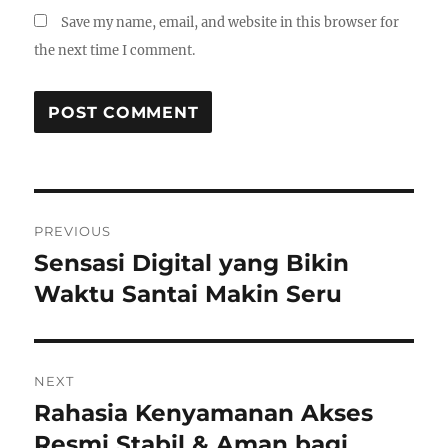
Save my name, email, and website in this browser for
the next time I comment.
Post
PREVIOUS
navigation
Sensasi Digital yang Bikin
Previous
post:
Waktu Santai Makin Seru
NEXT
Rahasia Kenyamanan Akses
Next
post:
Resmi Stabil & Aman bagi