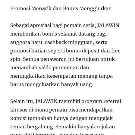
Promosi Menarik dan Bonus Menggiurkan
Sebagai apresiasi bagi pemain setia, JALAWIN
memberikan bonus selamat datang bagi
anggota baru, cashback mingguan, serta
promosi harian seperti bonus deposit dan free
spin. Semua penawaran ini bertujuan untuk
menambah saldo permainan dan
meningkatkan kesempatan menang tanpa
harus mengeluarkan banyak uang.
Selain itu, JALAWIN memiliki program referral
khusus di mana pemain bisa mendapatkan
komisi tambahan hanya dengan mengajak
teman bergabung. Semakin banyak rujukan