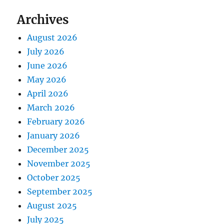
Archives
August 2026
July 2026
June 2026
May 2026
April 2026
March 2026
February 2026
January 2026
December 2025
November 2025
October 2025
September 2025
August 2025
July 2025