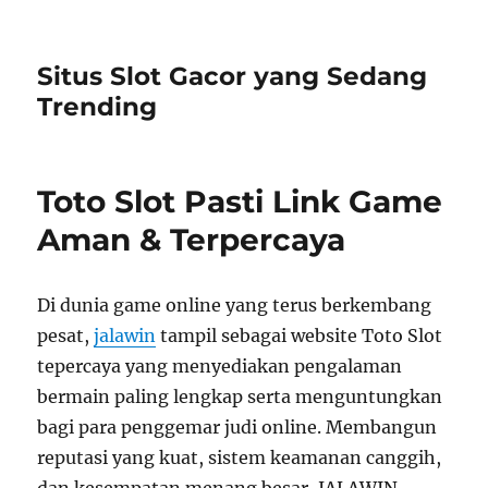
Situs Slot Gacor yang Sedang
Trending
Toto Slot Pasti Link Game
Aman & Terpercaya
Di dunia game online yang terus berkembang
pesat,
jalawin
tampil sebagai website Toto Slot
tepercaya yang menyediakan pengalaman
bermain paling lengkap serta menguntungkan
bagi para penggemar judi online. Membangun
reputasi yang kuat, sistem keamanan canggih,