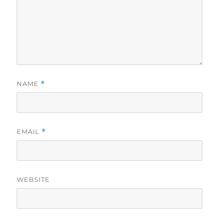
NAME
*
EMAIL
*
WEBSITE