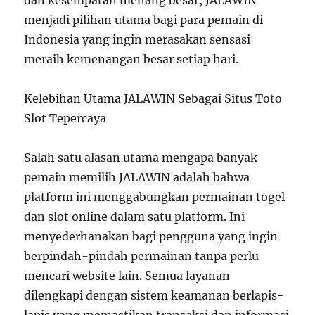
dan kesempatan menang besar, JALAWIN
menjadi pilihan utama bagi para pemain di
Indonesia yang ingin merasakan sensasi
meraih kemenangan besar setiap hari.
Kelebihan Utama JALAWIN Sebagai Situs Toto
Slot Tepercaya
Salah satu alasan utama mengapa banyak
pemain memilih JALAWIN adalah bahwa
platform ini menggabungkan permainan togel
dan slot online dalam satu platform. Ini
menyederhanakan bagi pengguna yang ingin
berpindah-pindah permainan tanpa perlu
mencari website lain. Semua layanan
dilengkapi dengan sistem keamanan berlapis-