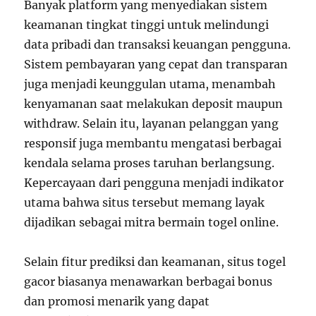
Banyak platform yang menyediakan sistem
keamanan tingkat tinggi untuk melindungi
data pribadi dan transaksi keuangan pengguna.
Sistem pembayaran yang cepat dan transparan
juga menjadi keunggulan utama, menambah
kenyamanan saat melakukan deposit maupun
withdraw. Selain itu, layanan pelanggan yang
responsif juga membantu mengatasi berbagai
kendala selama proses taruhan berlangsung.
Kepercayaan dari pengguna menjadi indikator
utama bahwa situs tersebut memang layak
dijadikan sebagai mitra bermain togel online.
Selain fitur prediksi dan keamanan, situs togel
gacor biasanya menawarkan berbagai bonus
dan promosi menarik yang dapat