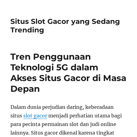
Situs Slot Gacor yang Sedang
Trending
Tren Penggunaan
Teknologi 5G dalam
Akses Situs Gacor di Masa
Depan
Dalam dunia perjudian daring, keberadaan
situs
slot gacor
menjadi perhatian utama bagi
para pecinta permainan slot dan judi online
lainnya. Situs gacor dikenal karena tingkat