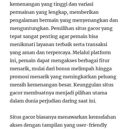
kemenangan yang tinggi dan variasi
permainan yang lengkap, memberikan
pengalaman bermain yang menyenangkan dan
menguntungkan. Pemilihan situs gacor yang
tepat sangat penting agar pemain bisa
menikmati layanan terbaik serta transaksi
yang aman dan terpercaya. Melalui platform
ini, pemain dapat mengakses berbagai fitur
menarik, mulai dari bonus melimpah hingga
promosi menarik yang meningkatkan peluang
meraih kemenangan besar. Keunggulan situs
gacor membuatnya menjadi pilihan utama
dalam dunia perjudian daring saat ini.
Situs gacor biasanya menawarkan kemudahan
akses dengan tampilan yang user-friendly