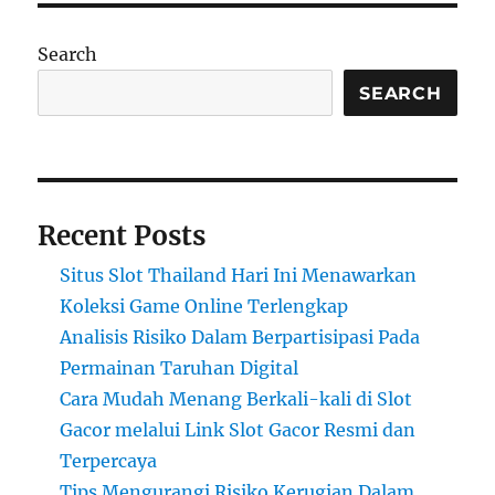
Search
SEARCH
Recent Posts
Situs Slot Thailand Hari Ini Menawarkan
Koleksi Game Online Terlengkap
Analisis Risiko Dalam Berpartisipasi Pada
Permainan Taruhan Digital
Cara Mudah Menang Berkali-kali di Slot
Gacor melalui Link Slot Gacor Resmi dan
Terpercaya
Tips Mengurangi Risiko Kerugian Dalam