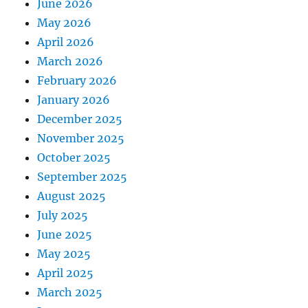
June 2026
May 2026
April 2026
March 2026
February 2026
January 2026
December 2025
November 2025
October 2025
September 2025
August 2025
July 2025
June 2025
May 2025
April 2025
March 2025