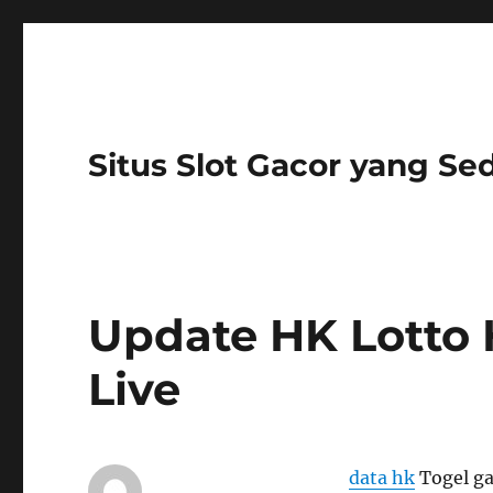
Situs Slot Gacor yang S
Update HK Lotto
Live
data hk
Togel ga