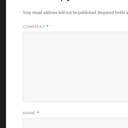
Your email address will not be published.
Required fields
COMMENT
*
NAME
*