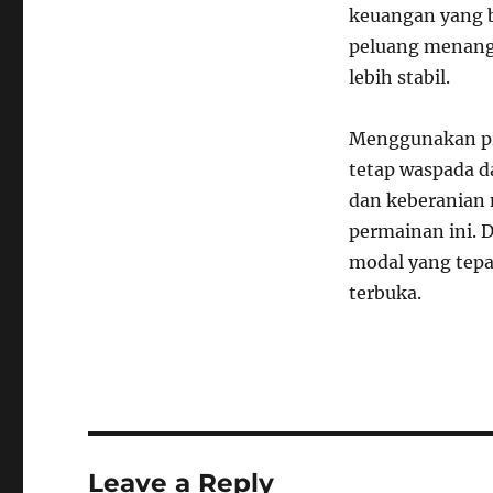
keuangan yang b
peluang menang 
lebih stabil.
Menggunakan pre
tetap waspada d
dan keberanian 
permainan ini. 
modal yang tepa
terbuka.
Leave a Reply