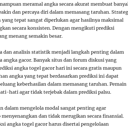
Kemampuan meramal angka secara akurat membuat banya
akin dan percaya diri dalam memasang taruhan. Strateg
 yang tepat sangat diperlukan agar hasilnya maksimal
an secara konsisten. Dengan mengikuti prediksi
uang menang semakin besar.
 dan analisis statistik menjadi langkah penting dalam
angka gacor. Banyak situs dan forum diskusi yang
iksi angka togel gacor hari ini secara gratis maupun
han angka yang tepat berdasarkan prediksi ini dapat
eluang keberhasilan dalam memasang taruhan. Pemain
ati-hati agar tidak terjebak dalam prediksi palsu.
plin dalam mengelola modal sangat penting agar
 menyenangkan dan tidak merugikan secara finansial.
si angka togel gacor harus disertai pengelolaan