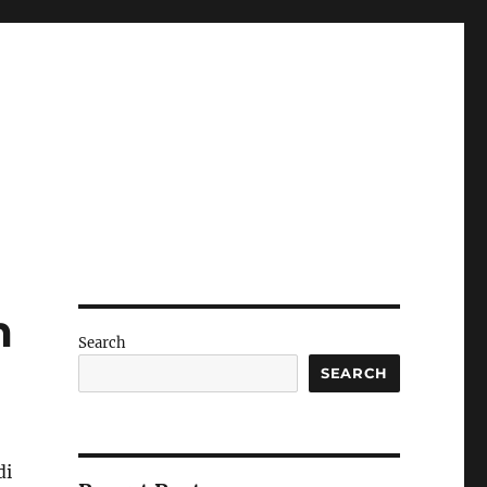
m
Search
SEARCH
di