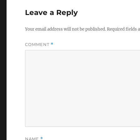
Leave a Reply
Your email address will not be published.
Required fields
COMMENT
*
NAME
*