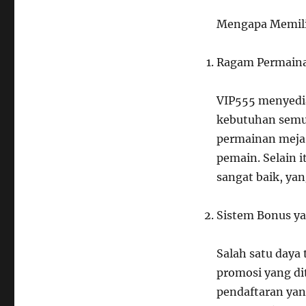
Mengapa Memili
Ragam Permain
VIP555 menyedi
kebutuhan semua
permainan meja s
pemain. Selain i
sangat baik, ya
Sistem Bonus y
Salah satu daya
promosi yang d
pendaftaran ya