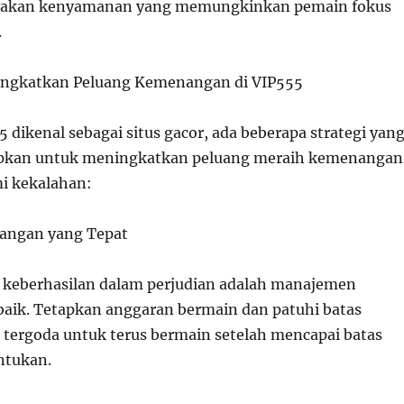
ptakan kenyamanan yang memungkinkan pemain fokus
.
ingkatkan Peluang Kemenangan di VIP555
dikenal sebagai situs gacor, ada beberapa strategi yan
apkan untuk meningkatkan peluang meraih kemenangan
i kekalahan:
angan yang Tepat
i keberhasilan dalam perjudian adalah manajemen
aik. Tetapkan anggaran bermain dan patuhi batas
n tergoda untuk terus bermain setelah mencapai batas
ntukan.