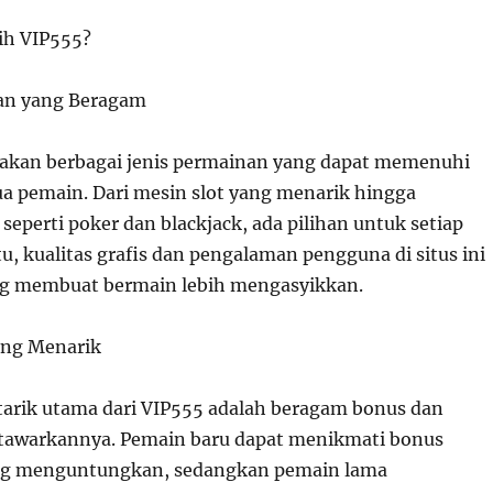
h VIP555?
an yang Beragam
akan berbagai jenis permainan yang dapat memenuhi
 pemain. Dari mesin slot yang menarik hingga
eperti poker dan blackjack, ada pilihan untuk setiap
tu, kualitas grafis dan pengalaman pengguna di situs ini
ng membuat bermain lebih mengasyikkan.
ang Menarik
 tarik utama dari VIP555 adalah beragam bonus dan
itawarkannya. Pemain baru dapat menikmati bonus
ng menguntungkan, sedangkan pemain lama