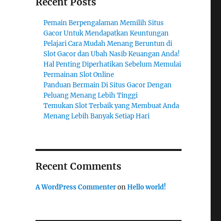
Recent Posts
Pemain Berpengalaman Memilih Situs
Gacor Untuk Mendapatkan Keuntungan
Pelajari Cara Mudah Menang Beruntun di
Slot Gacor dan Ubah Nasib Keuangan Anda!
Hal Penting Diperhatikan Sebelum Memulai
Permainan Slot Online
Panduan Bermain Di Situs Gacor Dengan
Peluang Menang Lebih Tinggi
Temukan Slot Terbaik yang Membuat Anda
Menang Lebih Banyak Setiap Hari
Recent Comments
A WordPress Commenter
on
Hello world!