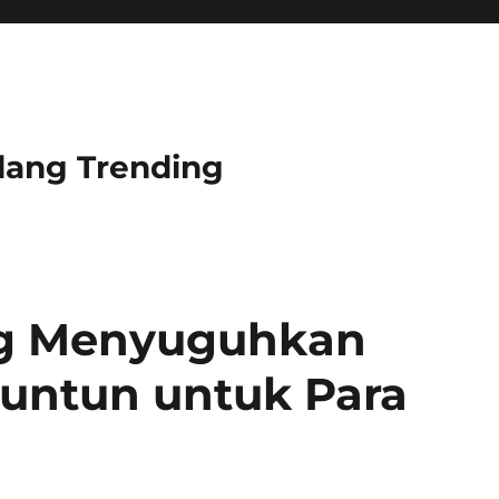
edang Trending
ang Menyuguhkan
ntun untuk Para