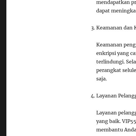
mendapatkan pr
dapat meningka
Keamanan dan 
Keamanan penggu
enkripsi yang c
terlindungi. Sel
perangkat selul
saja.
Layanan Pelang
Layanan pelangga
yang baik. VIP5
membantu Anda 