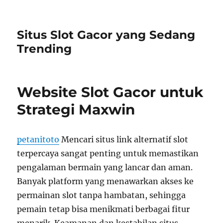
Situs Slot Gacor yang Sedang
Trending
Website Slot Gacor untuk
Strategi Maxwin
petanitoto
Mencari situs link alternatif slot
terpercaya sangat penting untuk memastikan
pengalaman bermain yang lancar dan aman.
Banyak platform yang menawarkan akses ke
permainan slot tanpa hambatan, sehingga
pemain tetap bisa menikmati berbagai fitur