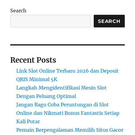
Search
SEARCH
Recent Posts
Link Slot Online Terbaru 2026 dan Deposit
QRIS Minimal 5K
Langkah Mengidentifikasi Mesin Slot
Dengan Peluang Optimal
Jangan Ragu Coba Peruntungan di Slot
Online dan Nikmati Bonus Fantastis Setiap
Kali Putar
Pemain Berpengalaman Memilih Situs Gacor