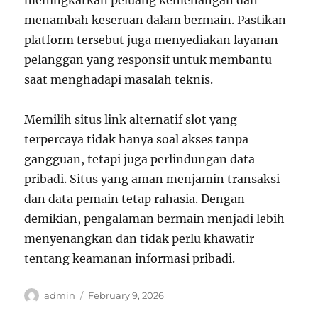
meningkatkan peluang kemenangan dan
menambah keseruan dalam bermain. Pastikan
platform tersebut juga menyediakan layanan
pelanggan yang responsif untuk membantu
saat menghadapi masalah teknis.
Memilih situs link alternatif slot yang
terpercaya tidak hanya soal akses tanpa
gangguan, tetapi juga perlindungan data
pribadi. Situs yang aman menjamin transaksi
dan data pemain tetap rahasia. Dengan
demikian, pengalaman bermain menjadi lebih
menyenangkan dan tidak perlu khawatir
tentang keamanan informasi pribadi.
Author
Posted
admin
February 9, 2026
on