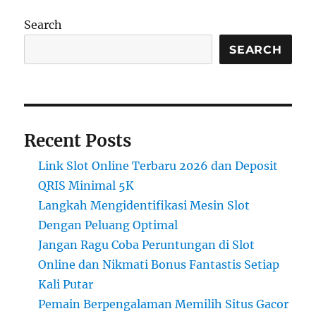
Search
SEARCH
Recent Posts
Link Slot Online Terbaru 2026 dan Deposit
QRIS Minimal 5K
Langkah Mengidentifikasi Mesin Slot
Dengan Peluang Optimal
Jangan Ragu Coba Peruntungan di Slot
Online dan Nikmati Bonus Fantastis Setiap
Kali Putar
Pemain Berpengalaman Memilih Situs Gacor