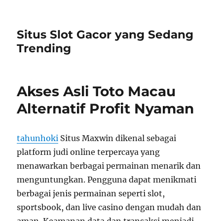
Situs Slot Gacor yang Sedang
Trending
Akses Asli Toto Macau
Alternatif Profit Nyaman
tahunhoki
Situs Maxwin dikenal sebagai
platform judi online terpercaya yang
menawarkan berbagai permainan menarik dan
menguntungkan. Pengguna dapat menikmati
berbagai jenis permainan seperti slot,
sportsbook, dan live casino dengan mudah dan