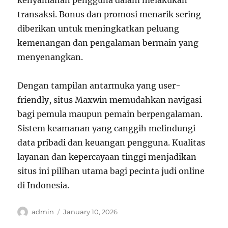
kenyamanan pengguna dalam melakukan
transaksi. Bonus dan promosi menarik sering
diberikan untuk meningkatkan peluang
kemenangan dan pengalaman bermain yang
menyenangkan.
Dengan tampilan antarmuka yang user-
friendly, situs Maxwin memudahkan navigasi
bagi pemula maupun pemain berpengalaman.
Sistem keamanan yang canggih melindungi
data pribadi dan keuangan pengguna. Kualitas
layanan dan kepercayaan tinggi menjadikan
situs ini pilihan utama bagi pecinta judi online
di Indonesia.
Author
Posted
admin
January 10, 2026
on