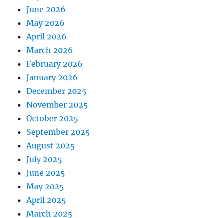
June 2026
May 2026
April 2026
March 2026
February 2026
January 2026
December 2025
November 2025
October 2025
September 2025
August 2025
July 2025
June 2025
May 2025
April 2025
March 2025