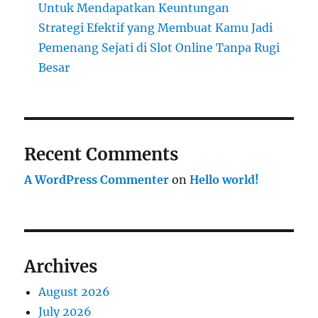
Untuk Mendapatkan Keuntungan
Strategi Efektif yang Membuat Kamu Jadi
Pemenang Sejati di Slot Online Tanpa Rugi
Besar
Recent Comments
A WordPress Commenter
on
Hello world!
Archives
August 2026
July 2026